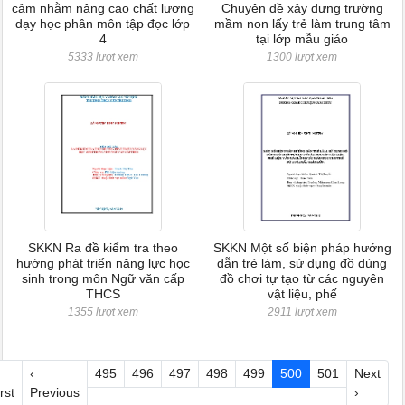
cảm nhằm nâng cao chất lượng
Chuyên đề xây dựng trường
dạy học phân môn tập đọc lớp
mầm non lấy trẻ làm trung tâm
4
tại lớp mẫu giáo
5333 lượt xem
1300 lượt xem
SKKN Ra đề kiểm tra theo
SKKN Một số biện pháp hướng
hướng phát triển năng lực học
dẫn trẻ làm, sử dụng đồ dùng
sinh trong môn Ngữ văn cấp
đồ chơi tự tạo từ các nguyên
THCS
vật liệu, phế
1355 lượt xem
2911 lượt xem
‹
495
496
497
498
499
500
501
Next
rst
Previous
›