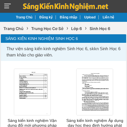
Trang Chủ
Đăng ký
Đăng nhập
Upload
Liên hệ
›
›
›
Trang Chủ
Trung Học Cơ Sở
Lớp 6
Sinh Học 6
SÁNG KIẾN KINH NGHIỆM SINH HỌC 6
Thư viện sáng kiến kinh nghiệm Sinh Học 6, skkn Sinh Học 6
tham khảo cho giáo viên.
Sáng kiến kinh nghiệm Vận
Sáng kiến kinh nghiệm Áp dụng
dụng đổi mới phương pháp
dạy học theo định hướng phát