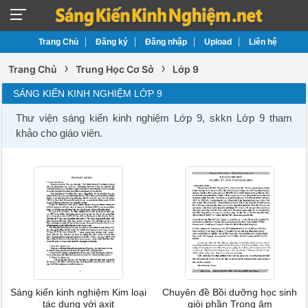
Trang Chủ
Đăng ký
Đăng nhập
Upload
Liên hệ
›
›
Trang Chủ
Trung Học Cơ Sở
Lớp 9
SÁNG KIẾN KINH NGHIỆM LỚP 9
Thư viện sáng kiến kinh nghiệm Lớp 9, skkn Lớp 9 tham
khảo cho giáo viên.
Sáng kiến kinh nghiệm Kim loại
Chuyên đề Bồi dưỡng học sinh
tác dụng với axit
giỏi phần Trọng âm