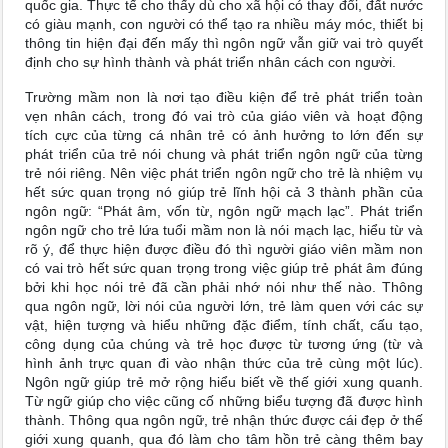
quốc gia. Thực tế cho thấy dù cho xã hội có thay đổi, đất nước
có giàu mạnh, con người có thể tạo ra nhiều máy móc, thiết bị
thông tin hiện đại đến mấy thì ngôn ngữ vẫn giữ vai trò quyết
định cho sự hình thành và phát triển nhân cách con người.
Trường mầm non là nơi tạo điều kiện để trẻ phát triển toàn
vẹn nhân cách, trong đó vai trò của giáo viên và hoạt động
tích cực của từng cá nhân trẻ có ảnh hưởng to lớn đến sự
phát triển của trẻ nói chung và phát triển ngôn ngữ của từng
trẻ nói riêng. Nên việc phát triển ngôn ngữ cho trẻ là nhiệm vụ
hết sức quan trọng nó giúp trẻ lĩnh hội cả 3 thành phần của
ngôn ngữ: “Phát âm, vốn từ, ngôn ngữ mạch lạc”. Phát triển
ngôn ngữ cho trẻ lứa tuổi mầm non là nói mạch lạc, hiểu từ và
rõ ý, để thực hiện được điều đó thì người giáo viên mầm non
có vai trò hết sức quan trọng trong việc giúp trẻ phát âm đúng
bởi khi học nói trẻ đã cần phải nhớ nói như thế nào. Thông
qua ngôn ngữ, lời nói của người lớn, trẻ làm quen với các sự
vật, hiện tượng và hiểu những đặc điểm, tính chất, cấu tạo,
công dụng của chúng và trẻ học được từ tương ứng (từ và
hình ảnh trực quan đi vào nhận thức của trẻ cùng một lúc).
Ngôn ngữ giúp trẻ mở rộng hiểu biết về thế giới xung quanh.
Từ ngữ giúp cho việc cũng cố những biểu tượng đã được hình
thành. Thông qua ngôn ngữ, trẻ nhận thức được cái đẹp ở thế
giới xung quanh, qua đó làm cho tâm hồn trẻ càng thêm bay