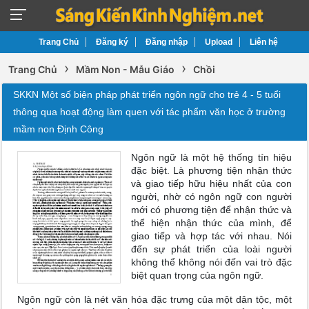
Trang Chủ
Đăng ký
Đăng nhập
Upload
Liên hệ
›
›
Trang Chủ
Mầm Non - Mẫu Giáo
Chồi
SKKN Một số biện pháp phát triển ngôn ngữ cho trẻ 4 - 5 tuổi
thông qua hoạt động làm quen với tác phẩm văn học ở trường
mầm non Định Công
Ngôn ngữ là một hệ thống tín hiệu
đặc biệt. Là phương tiện nhận thức
và giao tiếp hữu hiệu nhất của con
người, nhờ có ngôn ngữ con người
mới có phương tiện để nhận thức và
thể hiện nhận thức của mình, để
giao tiếp và hợp tác với nhau. Nói
đến sự phát triển của loài người
không thể không nói đến vai trò đặc
biệt quan trọng của ngôn ngữ.
Ngôn ngữ còn là nét văn hóa đặc trưng của một dân tộc, một