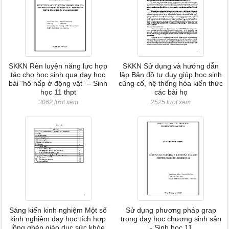
SKKN Rèn luyện năng lực hợp
SKKN Sử dụng và hướng dẫn
tác cho học sinh qua dạy học
lập Bản đồ tư duy giúp học sinh
bài “hô hấp ở động vật” – Sinh
cũng cố, hệ thống hóa kiến thức
học 11 thpt
các bài họ
3062 lượt xem
2525 lượt xem
Sáng kiến kinh nghiệm Một số
Sử dụng phương pháp grap
kinh nghiệm dạy học tích hợp
trong dạy học chương sinh sản
lồng ghép giáo dục sức khỏe
- Sinh học 11