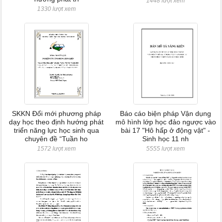
1448 lượt xem
1330 lượt xem
SKKN Đổi mới phương pháp
Báo cáo biện pháp Vận dụng
dạy học theo định hướng phát
mô hình lớp học đảo ngược vào
triển năng lực học sinh qua
bài 17 "Hô hấp ở động vật" -
chuyên đề “Tuần ho
Sinh học 11 nh
1572 lượt xem
5555 lượt xem