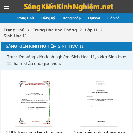
Trang Chủ
Đăng ký
Đăng nhập
Upload
Liên hệ
›
›
›
Trang Chủ
Trung Học Phổ Thông
Lớp 11
Sinh Học 11
SÁNG KIẾN KINH NGHIỆM SINH HỌC 11
Thư viện sáng kiến kinh nghiệm Sinh Học 11, skkn Sinh Học
11 tham khảo cho giáo viên.
SKKN Vận dụng kiến thức liên
Sáng kiến kinh nghiệm Vận