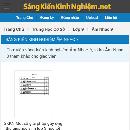
Trang Chủ
Đăng ký
Đăng nhập
Upload
Liên hệ
›
›
›
Trang Chủ
Trung Học Cơ Sở
Lớp 9
Âm Nhạc 9
SÁNG KIẾN KINH NGHIỆM ÂM NHẠC 9
Thư viện sáng kiến kinh nghiệm Âm Nhạc 9, skkn Âm Nhạc
9 tham khảo cho giáo viên.
SKKN Một số giải pháp gây ứng
thú giúphọc sinh lớp 9 học tốt