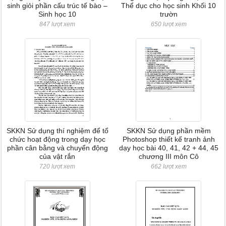
sinh giỏi phần cấu trúc tế bào –
Thể dục cho học sinh Khối 10
Sinh học 10
trườn
847 lượt xem
650 lượt xem
SKKN Sử dụng thí nghiệm để tổ
SKKN Sử dụng phần mềm
chức hoạt động trong dạy học
Photoshop thiết kế tranh ảnh
phần cân bằng và chuyển động
dạy học bài 40, 41, 42 + 44, 45
của vật rắn
chương III môn Cô
720 lượt xem
662 lượt xem