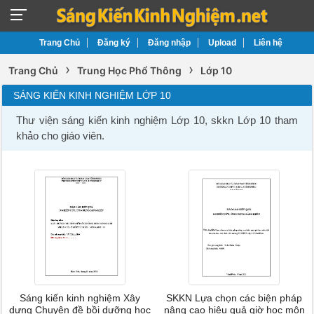
Trang Chủ
Đăng ký
Đăng nhập
Upload
Liên hệ
›
›
Trang Chủ
Trung Học Phổ Thông
Lớp 10
SÁNG KIẾN KINH NGHIỆM LỚP 10
Thư viện sáng kiến kinh nghiệm Lớp 10, skkn Lớp 10 tham
khảo cho giáo viên.
Sáng kiến kinh nghiệm Xây
SKKN Lựa chọn các biện pháp
dựng Chuyên đề bồi dưỡng học
nâng cao hiệu quả giờ học môn