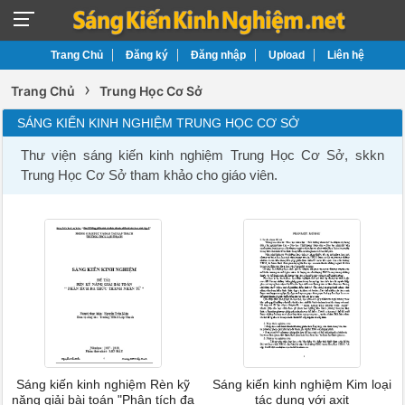
Trang Chủ
Đăng ký
Đăng nhập
Upload
Liên hệ
›
Trang Chủ
Trung Học Cơ Sở
SÁNG KIẾN KINH NGHIỆM TRUNG HỌC CƠ SỞ
Thư viện sáng kiến kinh nghiệm Trung Học Cơ Sở, skkn
Trung Học Cơ Sở tham khảo cho giáo viên.
Sáng kiến kinh nghiệm Rèn kỹ
Sáng kiến kinh nghiệm Kim loại
năng giải bài toán "Phân tích đa
tác dụng với axit