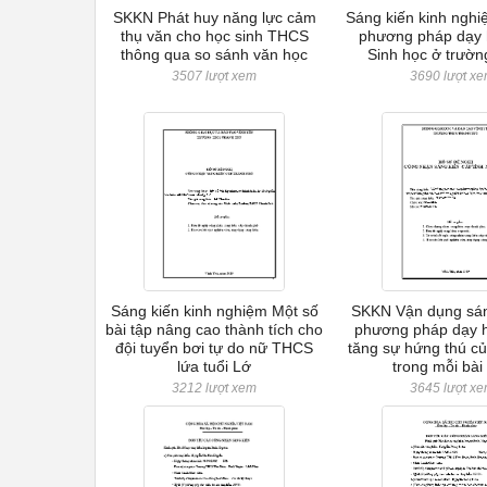
SKKN Phát huy năng lực cảm
Sáng kiến kinh nghi
thụ văn cho học sinh THCS
phương pháp dạy
thông qua so sánh văn học
Sinh học ở trườ
3507 lượt xem
3690 lượt x
Sáng kiến kinh nghiệm Một số
SKKN Vận dụng sán
bài tập nâng cao thành tích cho
phương pháp dạy 
đội tuyển bơi tự do nữ THCS
tăng sự hứng thú củ
lứa tuổi Lớ
trong mỗi bài
3212 lượt xem
3645 lượt x