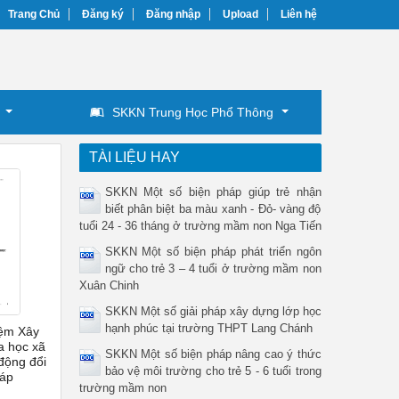
Trang Chủ
Đăng ký
Đăng nhập
Upload
Liên hệ
SKKN Trung Học Phổ Thông
TÀI LIỆU HAY
SKKN Một số biện pháp giúp trẻ nhận
biết phân biệt ba màu xanh - Đỏ- vàng độ
tuổi 24 - 36 tháng ở trường mầm non Nga Tiến
SKKN Một số biện pháp phát triển ngôn
ngữ cho trẻ 3 – 4 tuổi ở trường mầm non
Xuân Chinh
SKKN Một số giải pháp xây dựng lớp học
hạnh phúc tại trường THPT Lang Chánh
iệm Xây
a học xã
SKKN Một số biện pháp nâng cao ý thức
động đổi
bảo vệ môi trường cho trẻ 5 - 6 tuổi trong
áp
trường mầm non