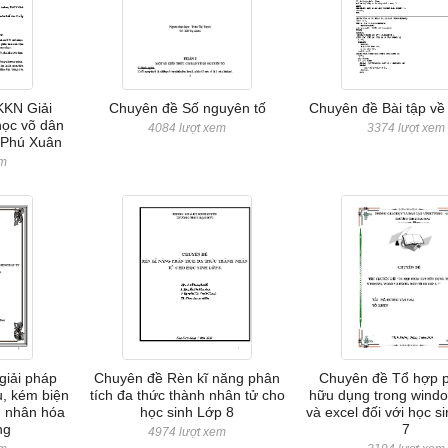
KKN Giải
Chuyên đề Số nguyên tố
Chuyên đề Bài tập về
học võ dân
4084 lượt xem
3374 lượt xem
 Phú Xuân
em
giải pháp
Chuyên đề Rèn kĩ năng phân
Chuyên đề Tổ hợp p
u, kém biện
tích đa thức thành nhân tử cho
hữu dụng trong windo
, nhân hóa
học sinh Lớp 8
và excel đối với học s
ng
7
4974 lượt xem