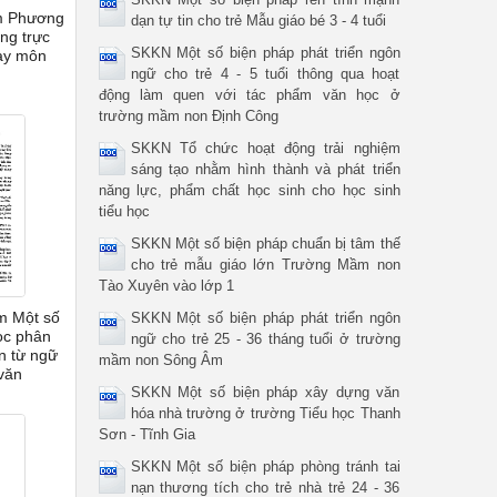
ệm Phương
dạn tự tin cho trẻ Mẫu giáo bé 3 - 4 tuổi
ng trực
SKKN Một số biện pháp phát triển ngôn
ạy môn
ngữ cho trẻ 4 - 5 tuổi thông qua hoạt
động làm quen với tác phẩm văn học ở
trường mầm non Định Công
SKKN Tổ chức hoạt động trải nghiệm
sáng tạo nhằm hình thành và phát triển
năng lực, phẩm chất học sinh cho học sinh
tiểu học
SKKN Một số biện pháp chuẩn bị tâm thế
cho trẻ mẫu giáo lớn Trường Mầm non
Tào Xuyên vào lớp 1
m Một số
SKKN Một số biện pháp phát triển ngôn
ọc phân
ngữ cho trẻ 25 - 36 tháng tuổi ở trường
n từ ngữ
mầm non Sông Âm
văn
SKKN Một số biện pháp xây dựng văn
hóa nhà trường ở trường Tiểu học Thanh
Sơn - Tĩnh Gia
SKKN Một số biện pháp phòng tránh tai
nạn thương tích cho trẻ nhà trẻ 24 - 36