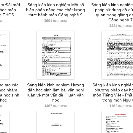
ệm Đổi mới
Sáng kiến kinh nghiệm Một số
Sáng kiến kinh nghi
 học môn
biện pháp nâng cao chất lượng
pháp sử dụng đồ dù
ng THCS
thực hành môn Công nghệ 9
quan trong giảng d
Công nghệ 7
em
3694 lượt xem
3334 lượt xem
g tạo các
Sáng kiến kinh nghiệm Hướng
Sáng kiến kinh nghiệ
học nhằm
dẫn học sinh làm bài văn nghị
phương pháp dạy h
a học sinh
luận về một vấn đề lí luận văn
môn Tiếng Việt - Phầ
 học
học
trong môn Ngữ 
em
3467 lượt xem
3363 lượt xem