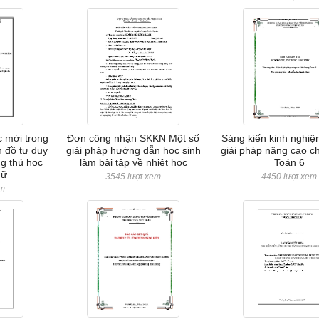
 mới trong
Đơn công nhận SKKN Một số
Sáng kiến kinh nghiệ
n đồ tư duy
giải pháp hướng dẫn học sinh
giải pháp nâng cao c
g thú học
làm bài tập về nhiệt học
Toán 6
gữ
3545 lượt xem
4450 lượt xem
em