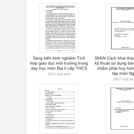
Sáng kiến kinh nghiệm Tích
SKKN Cách khai thác
hợp giáo dục môi trường trong
kỹ thuật sử dụng bả
dạy học môn Địa lí cấp THCS
nhằm phát huy hứn
tập môn N
3952 lượt xem
3807 lượt x