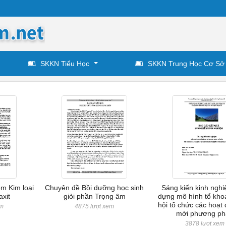
SKKN Tiểu Học
SKKN Trung Học Cơ Sở
ệm Kim loại
Chuyên đề Bồi dưỡng học sinh
Sáng kiến kinh ngh
axit
giỏi phần Trọng âm
dựng mô hình tổ kho
hội tổ chức các hoạt 
em
4875 lượt xem
mới phương ph
3878 lượt xem