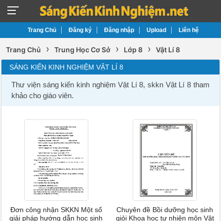
Trang Chủ
Đăng ký
Đăng nhập
Upload
Liên hệ
›
›
›
Trang Chủ
Trung Học Cơ Sở
Lớp 8
Vật Lí 8
SÁNG KIẾN KINH NGHIỆM VẬT LÍ 8
Thư viện sáng kiến kinh nghiệm Vật Lí 8, skkn Vật Lí 8 tham
khảo cho giáo viên.
Đơn công nhận SKKN Một số
Chuyên đề Bồi dưỡng học sinh
giải pháp hướng dẫn học sinh
giỏi Khoa học tự nhiên môn Vật