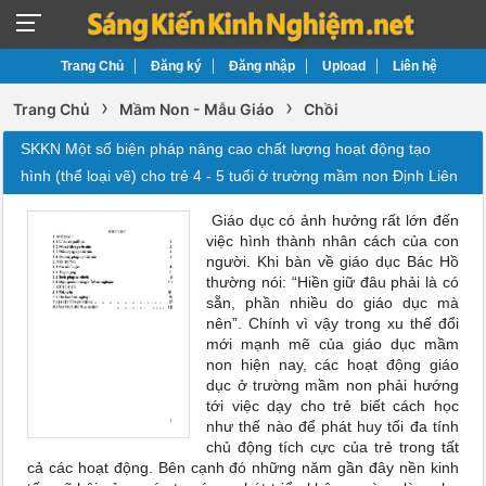
Trang Chủ
Đăng ký
Đăng nhập
Upload
Liên hệ
›
›
Trang Chủ
Mầm Non - Mẫu Giáo
Chồi
SKKN Một số biện pháp nâng cao chất lượng hoạt động tạo
hình (thể loại vẽ) cho trẻ 4 - 5 tuổi ở trường mầm non Định Liên
Giáo dục có ảnh hưởng rất lớn đến
việc hình thành nhân cách của con
người. Khi bàn về giáo dục Bác Hồ
thường nói: “Hiền giữ đâu phải là có
sẵn, phần nhiều do giáo dục mà
nên”. Chính vì vậy trong xu thế đổi
mới mạnh mẽ của giáo dục mầm
non hiện nay, các hoạt động giáo
dục ở trường mầm non phải hướng
tới việc dạy cho trẻ biết cách học
như thế nào để phát huy tối đa tính
chủ động tích cực của trẻ trong tất
cả các hoạt động. Bên cạnh đó những năm gần đây nền kinh