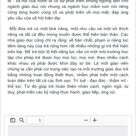
tế - xã hội của nước ta có sự phát triển không ngừng làm cho
ngành giáo dục nói chung và ngành học mầm non nói riêng
cũng từng bước củng cố và phát triển về mọi mặt, đáp ứng
yêu cầu của xã hội hiện đại.
Mỗi đứa trẻ có một khả năng, một nhu cầu và một sở thích
riêng và tất cả đều mong muốn được thể hiện bản thân. Các
nhà giáo dục cũng chỉ ra rằng: về bản chất, phạm vi năng lực
tiềm tàng này của trẻ rộng hơn rất nhiều những gì trẻ thể hiện
trên lớp. Để trẻ bộc lộ hết năng lực cần có một môi trường học
tập cho phép trẻ được học mọi lúc, mọi nơi, theo nhiều cách
khác nhau và phải được khơi dậy từ bé. Là một giáo viên
chúng ta cần phải coi trọng việc tạo ra môi trường giáo dục trẻ
bằng những hoạt động thiết thực, nhằm phát triển một cách
toàn diện trên tất cả các lĩnh vực: Trí tuệ - đạo đức - thẩm mĩ -
thể lực. Từ đó giúp trẻ hoàn thiện nhân cách, ngôn ngữ, tư
duy, phát triển các kỹ năng thực hành, giao tiếp, ứng xử.