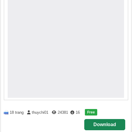
Free
18 trang
thuychi01
24381
16
Download