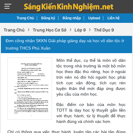
Trang Chủ
Đăng ký
Đăng nhập
Upload
Liên hệ
›
›
›
Trang Chủ
Trung Học Cơ Sở
Lớp 9
Thể Dục 9
Đơn công nhận SKKN Giải pháp giảng dạy và học võ dân tộc ở
trường THCS Phú Xuân
Môn thể dục, cụ thể là môn võ dân
tộc trong nhà trường là một bộ môn
học theo đặc thù riêng, học ở ngoài
trời nên nó đòi hỏi người học phải
tích cực vận động, tích cực rèn
luyện thân thể mới đáp ứng được
yêu cầu của môn học.
Đặc điểm cơ bản của môn học
TDTT là dạy học lý thuyết gắn liền
với thực hành, từ lý thuyết để thực
hành đúng và chính xác hơn.
Chỉ có thông qua việc thực hành, luyện tập các bài tập đúng