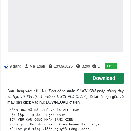
Free
9 trang
Mai Loan
18/09/2025
3299
1
Download
Bạn đang xem tài liệu
"Đơn công nhận SKKN Giải pháp giảng dạy
và học võ dân tộc ở trường THCS Phú Xuân"
, để tải tài liệu gốc về
máy bạn click vào nút
DOWNLOAD
ở trên
 CỘNG HÒA XÃ HỘI CHỦ NGHĨA VIỆT NAM

 Độc lập - Tự do - Hạnh phúc

 ĐƠN YÊU CẦU CÔNG NHẬN SÁNG KIẾN

 Kính gửi: Hội đồng sáng kiến huyện Bình Xuyên

 a) Tác giả sáng kiến: Nguyễn Công Toàn;
