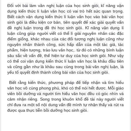
Đối với bài làm văn nghị luận của học sinh giỏi, kĩ năng vận
dụng kiến thức lí luận văn học có vai trò hết sức quan trọng.
Biết cách vận dụng kiến thức lí luận văn học vào bài văn học
sinh giỏi là điều kiện cơ bản, tiên quyết để xác giải quyết vấn
đề nghị luận trong đề thi học sinh giỏi. Kĩ năng vận dụng lí
luận cũng giúp người viết có thể lí giải nguyên nhân các đặc
điểm giống, khác nhau của các đối tượng nghị luận cũng như
nguyên nhân thành công, sức hấp dẫn của một tác giả, tác
phẩm, hiện tượng, trào lưu văn học,. từ đó có những bình luận
sâu sắc về vấn đề, thể hiện tư duy của học sinh giỏi. Như vậy
có thể coi vận dụng kiến thức lí luận văn học là khâu đầu tiên
và cũng gần như là khâu sau cùng trong bài văn nghị luận, là
yếu tố quyết định thành công bài văn của học sinh giỏi.
Biết rằng kiến thức, phương pháp để tiếp nhận và tìm hiểu
văn học vô cùng phong phú, khó có thể nói hết được. Mỗi giáo
viên bồi dưỡng và người tìm hiểu văn học đều có góc nhìn và
cảm nhận riêng. Song trong khuôn khổ đề tài này người viết
chỉ đưa ra một số nội dung vấn đề mình tự nhận thấy và rút ra
được qua thực tiễn bồi dưỡng học sinh giỏi.