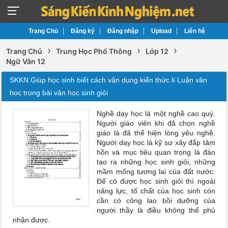
Trang Chủ
Đăng ký
Đăng nhập
Upload
Liên hệ
›
›
›
Trang Chủ
Trung Học Phổ Thông
Lớp 12
Ngữ Văn 12
SKKN Giúp học sinh biết cách vận dụng kiến thức lí Luận văn
học trong bài văn học sinh giỏi
Nghề dạy học là một nghề cao quý.
Người giáo viên khi đã chọn nghề
giáo là đã thể hiện lòng yêu nghề.
Người dạy học là kỹ sư xây đắp tâm
hồn và mục tiêu quan trọng là đào
tạo ra những học sinh giỏi, những
mầm mống tương lai của đất nước.
Để có được học sinh giỏi thì ngoài
năng lực, tố chất của học sinh còn
cần có công lao bồi dưỡng của
người thầy là điều không thể phủ
nhận được.