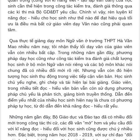
quan trọng (cùng với kĩ năng viết - tạo lập văn bản) của học
sinh cần thể hiện trong công tác kiểm tra, đánh giá thông qua
các kì thi mà Bộ GD&ĐT yêu cầu. Chính vì vậy, rèn luyện kĩ
năng đọc - hiểu cho học sinh như thế nào để đạt hiệu quả tối
ưu là điều mà bất cứ giáo viên dạy Văn nào cũng phải quan
tâm.
Qua thực tế giảng dạy môn Ngữ văn ở trường THPT Hà Văn
Mao nhiều năm nay, tôi nhận thấy lối dạy văn của giáo viên
vẫn còn nhiều bất cập. Trong những năm gần đây, phương
pháp dạy học cũng như công tác kiểm tra đánh giá chất lượng
học sinh ở bộ môn Ngữ văn nói riêng và các bộ môn khác nói
chung đã có nhiều đổi mới rõ rệt. Nhưng vẫn còn đó hiện
tượng học sinh thụ động trong việc tiếp cận văn bản. Học sinh
chủ yếu nghe, ghi chép và tái hiện lại bài giảng. Giáo viên,
trong nhiều tiết đọc - hiểu văn bản vẫn còn sử dụng phương
pháp chủ yếu là phân tích, giảng bình truyền thống. Dẫn đến
điểm yếu nhất của nhiều học sinh hiện nay là chưa có phương
pháp tự học, từ đó dẫn đến khả năng đọc - hiểu rất yếu.
Những năm gần đây, Bộ Giáo dục và Đào tạo đã có nhiều đổi
mới trong công tác thi cử, các đề văn “mở” hơn và yêu cầu đối
với kĩ năng đọc - hiểu đối với học sinh cũng được chú ý nhiều
hơn. Đặc biệt, trong năm học 2018 - 2019, với sự chỉ đạo “đổi