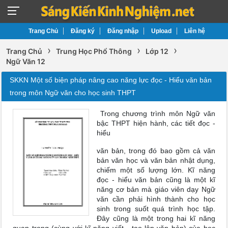
Trang Chủ
Đăng ký
Đăng nhập
Upload
Liên hệ
›
›
›
Trang Chủ
Trung Học Phổ Thông
Lớp 12
Ngữ Văn 12
SKKN Một số biện pháp nâng cao năng lực đọc - Hiểu văn bản
trong môn Ngữ văn cho học sinh THPT
Trong chương trình môn Ngữ văn
bậc THPT hiện hành, các tiết đọc -
hiểu
văn bản, trong đó bao gồm cả văn
bản văn học và văn bản nhật dụng,
chiếm một số lượng lớn. Kĩ năng
đọc - hiểu văn bản cũng là một kĩ
năng cơ bản mà giáo viên dạy Ngữ
văn cần phải hình thành cho học
sinh trong suốt quá trình học tập.
Đây cũng là một trong hai kĩ năng