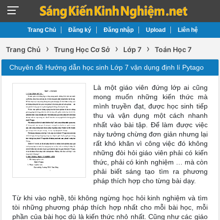
Trang Chủ
Đăng ký
Đăng nhập
Upload
Liên hệ
›
›
›
Trang Chủ
Trung Học Cơ Sở
Lớp 7
Toán Học 7
Chuyên đề Hướng dẫn học sinh Lớp 7 vận dụng định lí Pytago
Là một giáo viên đứng lớp ai cũng
mong muốn những kiến thức mà
mình truyền đạt, được học sinh tiếp
thu và vận dụng một cách nhanh
nhất vào bài tập. Để làm được việc
này tưởng chừng đơn giản nhưng lại
rất khó khăn vì công việc đó không
những đòi hỏi giáo viên phải có kiến
thức, phải có kinh nghiệm … mà còn
phải biết sáng tạo tìm ra phương
pháp thích hợp cho từng bài dạy.
Từ khi vào nghề, tôi không ngừng học hỏi kinh nghiệm và tìm
tòi những phương pháp thích hợp nhất cho mỗi bài học, mỗi
phần của bài học dù là kiến thức nhỏ nhất. Cũng như các giáo