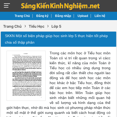
Trang Chủ
Đăng ký
Đăng nhập
Upload
Liên hệ
›
›
Trang Chủ
Tiểu Học
Lớp 5
SKKN Một số biện pháp giúp học sinh lớp 5 thực hiện tốt phép
chia số thập phân
Trong các môn học ở Tiểu học môn
Toán có vị trí rất quan trọng vì cácc
kiến thức, kĩ năng của môn Toán ở
Tiểu học có nhiều ứng dụng trong
đời sống rất cần thiết cho người lao
động và để học sinh học các môn
học khác ở bậc Tiểu học, đồng thời
để các em học tiếp môn Toán ở các
bậc học trên. Môn Toán giúp học
sinh nhận biết những mối quan hệ
về số lượng và hình dạng của thế
giới hiện thực, nhờ đó mà học sinh có phương pháp nhận thức
một số mặt ở thế giới xung quanh và biết cách hoạt động có