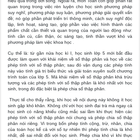
hiệu quả trong đời sống. Ngoài ra, môn Toán còn góp phần rất
quan trọng trong việc rèn luyện cho học sinh phương pháp
suy nghĩ, phương pháp suy luận, phương pháp giải quyết vấn
đề; nó góp phần phát triển trí thông minh, cách suy nghĩ độc
lập, linh hoạt, sáng tạo, góp phần vào việc hình thành các
phẩm chất cần thiết và quan trọng của người lao động như:
tính cần cù, cẩn thận, óc sáng tạo, tinh thần vượt khó và
phương pháp làm việc khoa học .
Cụ thể là: từ gần nửa học kì I, học sinh lớp 5 mới bắt đầu
được làm quen với khái niệm về số thập phân và học về các
phép tính với số thập phân; sau đó vận dụng các phép tính
này vào tính giá trị biểu thức và giải toán xuyên suốt chương
trình toán của lớp 5. Mà khái niệm về số thập phân khá trừu
tượng và các phép tính với số thập phân là khó nhất với học
sinh, trong đó đặc biệt là phép chia số thập phân.
Thực tế cho thấy rằng, khi học về nội dung này không ít học
sinh gặp khó khăn. Không chỉ với học sinh đại trà mà ngay cả
học sinh có năng khiếu cũng mắc sai lầm khi thực hiện các
phép tính với số thập phân nói chung và phép chia số thập
phân nói riêng. Vì trong bốn phép tính cộng, trừ, nhân, chia
của toán học kể cả với số tự nhiên thì phép tính chia là khó
nhất, dễ sai nhất đối với học sinh. Phép chia khó vì khi thực