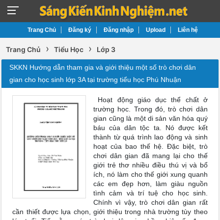
Trang Chủ
Đăng ký
Đăng nhập
Upload
Liên hệ
›
›
Trang Chủ
Tiểu Học
Lớp 3
SKKN Hướng dẫn tham gia và giới thiệu một số trò chơi dân
gian cho học sinh lớp 3A tại trường tiểu học Phú Nhuận
Hoạt động giáo dục thể chất ở
trường học. Trong đó, trò chơi dân
gian cũng là một di sản văn hóa quý
báu của dân tộc ta. Nó được kết
thành từ quá trình lao động và sinh
hoạt của bao thế hệ. Đặc biệt, trò
chơi dân gian đã mang lại cho thế
giới trẻ thơ nhiều điều thú vị và bổ
ích, nó làm cho thế giới xung quanh
các em đẹp hơn, làm giàu nguồn
tình cảm và trí tuệ cho học sinh.
Chính vì vậy, trò chơi dân gian rất
cần thiết được lựa chọn, giới thiệu trong nhà trường tùy theo