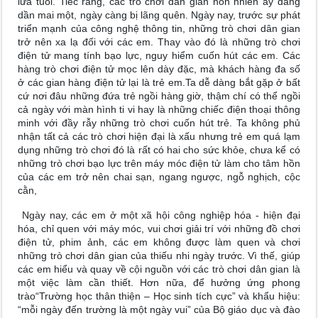
lứa tuổi. Tiếc rằng, các trò chơi dân gian hồn nhiên ấy đang
dần mai một, ngày càng bị lãng quên. Ngày nay, trước sự phát
triển mạnh của công nghệ thông tin, những trò chơi dân gian
trở nên xa lạ đối với các em. Thay vào đó là những trò chơi
điện tử mang tính bạo lực, nguy hiểm cuốn hút các em. Các
hàng trò chơi điện tử mọc lên dày đặc, mà khách hàng đa số
ở các gian hàng điện tử lại là trẻ em.Ta dễ dàng bắt gặp ở bất
cứ nơi đâu những đứa trẻ ngồi hàng giờ, thậm chí có thể ngồi
cả ngày với màn hình ti vi hay là những chiếc điện thoại thông
minh với đầy rẫy những trò chơi cuốn hút trẻ. Ta không phủ
nhận tất cả các trò chơi hiện đại là xấu nhưng trẻ em quá lạm
dụng những trò chơi đó là rất có hai cho sức khỏe, chưa kể có
những trò chơi bạo lực trên máy móc điện tử làm cho tâm hồn
của các em trở nên chai sạn, ngang ngược, ngỗ nghịch, cộc
cằn,
Ngày nay, các em ở một xã hội công nghiệp hóa - hiện đại
hóa, chỉ quen với máy móc, vui chơi giải trí với những đồ chơi
điện tử, phim ảnh, các em không được làm quen và chơi
những trò chơi dân gian của thiếu nhi ngày trước. Vì thế, giúp
các em hiểu và quay về cội nguồn với các trò chơi dân gian là
một việc làm cần thiết. Hơn nữa, để hưởng ứng phong
trào“Trường học thân thiện – Học sinh tích cực” và khẩu hiệu:
“mỗi ngày đến trường là một ngày vui” của Bộ giáo dục và đào