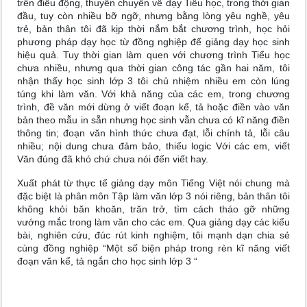
trên điều động, thuyên chuyển về dạy Tiểu học, trong thời gian
đầu, tuy còn nhiều bỡ ngỡ, nhưng bằng lòng yêu nghề, yêu
trẻ, bản thân tôi đã kịp thời nắm bắt chương trình, học hỏi
phương pháp dạy học từ đồng nghiệp để giảng dạy học sinh
hiệu quả. Tuy thời gian làm quen với chương trình Tiểu học
chưa nhiều, nhưng qua thời gian công tác gần hai năm, tôi
nhận thấy học sinh lớp 3 tôi chủ nhiệm nhiều em còn lúng
túng khi làm văn. Với khả năng của các em, trong chương
trình, đề văn mới dừng ở viết đoạn kể, tả hoặc điền vào văn
bản theo mẫu in sẵn nhưng học sinh vẫn chưa có kĩ năng điền
thông tin; đoạn văn hình thức chưa đạt, lỗi chính tả, lỗi câu
nhiều; nội dung chưa đảm bảo, thiếu logic Với các em, viết
Văn đúng đã khó chứ chưa nói đến viết hay.
Xuất phát từ thực tế giảng dạy môn Tiếng Việt nói chung mà
đặc biệt là phân môn Tập làm văn lớp 3 nói riêng, bản thân tôi
không khỏi băn khoăn, trăn trở, tìm cách tháo gỡ những
vướng mắc trong làm văn cho các em. Qua giảng dạy các kiểu
bài, nghiên cứu, đúc rút kinh nghiệm, tôi mạnh dạn chia sẻ
cùng đồng nghiệp “Một số biện pháp trong rèn kĩ năng viết
đoạn văn kể, tả ngắn cho học sinh lớp 3 “