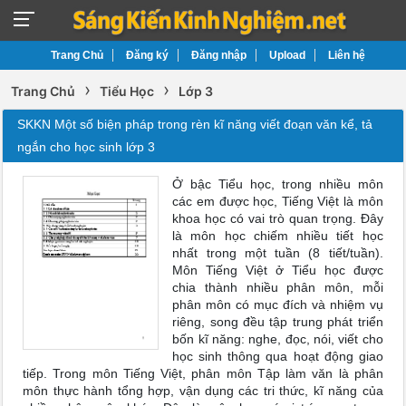
Trang Chủ
Đăng ký
Đăng nhập
Upload
Liên hệ
›
›
Trang Chủ
Tiểu Học
Lớp 3
SKKN Một số biện pháp trong rèn kĩ năng viết đoạn văn kể, tả
ngắn cho học sinh lớp 3
Ở bậc Tiểu học, trong nhiều môn
các em được học, Tiếng Việt là môn
khoa học có vai trò quan trọng. Đây
là môn học chiếm nhiều tiết học
nhất trong một tuần (8 tiết/tuần).
Môn Tiếng Việt ở Tiểu học được
chia thành nhiều phân môn, mỗi
phân môn có mục đích và nhiệm vụ
riêng, song đều tập trung phát triển
bốn kĩ năng: nghe, đọc, nói, viết cho
học sinh thông qua hoạt động giao
tiếp. Trong môn Tiếng Việt, phân môn Tập làm văn là phân
môn thực hành tổng hợp, vận dụng các tri thức, kĩ năng của