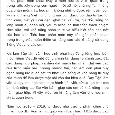
nhiều phân môn khác. Đây là môn học có vị trí quan trọng
trong việc xây dựng con người mới xã hội chủ nghĩa. Thông
qua phân môn này, học sinh không những được rèn luyện bốn
kỹ năng Tiếng Việt nói chung mà còn được bồi đắp tư tưởng,
tình cảm, biết yêu cái đẹp, ghét cái xấu xa, giả dối, sống có
lòng nhân ái, đoàn kết, yêu thương, có tinh thần trách nhiệm
Hơn nữa, với khả năng nhận thức và hiểu biết còn non nớt
của học sinh Tiểu học, phân môn này còn góp phần quan
trọng trong việc hoàn thiện và nâng cao các kĩ năng sử dụng
Tiếng Việt cho các em.
Khi làm Tập làm văn, học sinh phải huy động tổng hợp kiến
thức Tiếng Việt để viết đúng chính tả, dùng từ chính xác, đặt
câu đúng ngữ pháp, và diễn đạt mạch lạc nhằm đạt yêu cầu
của từng kiểu bài. Không những thế, các em còn phải huy
động năng lực quan sát, trí nhớ, vốn sống và khả năng tư duy
của mình để làm được một bài văn đạt hiệu quả. Dạy Tập làm
văn là dạy cho học sinh thực hành nói, viết, tức là tạo cho các
em khả năng tạo lập văn bản, giúp các em có khả năng thực
hành giao tiếp. Vì vậy, việc rèn kĩ năng làm văn cho học sinh
là rất quan trọng.
Năm học 2018 – 2019, tôi được nhà trường phân công chủ
nhiệm lớp 3D. Vốn là một giáo viên Toán bậc THCS được cấp