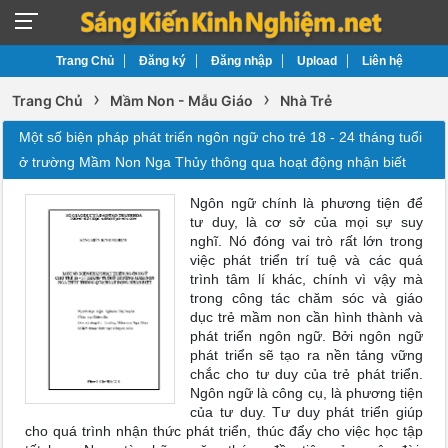
Trang Chủ
Đăng ký
Đăng nhập
Upload
Liên hệ
›
›
Trang Chủ
Mầm Non - Mẫu Giáo
Nhà Trẻ
Một số biện pháp phát triển ngôn ngữ cho trẻ 18 - 24 tháng tuổi
ở trường Mầm Non Nga Thủy thông qua hoạt động nhận biết
Ngôn ngữ chính là phương tiện để
tư duy, là cơ sở của mọi sự suy
nghĩ. Nó đóng vai trò rất lớn trong
việc phát triển trí tuệ và các quá
trình tâm lí khác, chính vì vậy mà
trong công tác chăm sóc và giáo
dục trẻ mầm non cần hình thành và
phát triển ngôn ngữ. Bởi ngôn ngữ
phát triển sẽ tạo ra nền tảng vững
chắc cho tư duy của trẻ phát triển.
Ngôn ngữ là công cụ, là phương tiện
của tư duy. Tư duy phát triển giúp
cho quá trình nhận thức phát triển, thúc đẩy cho việc học tập