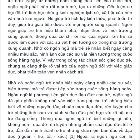
tốt hơn. Ngay từ những năm tháng đầu tiên của cuộc đời,
ngôn ngữ phát triển rất mạnh mẽ, tạo ra những điều kiện cơ
hội để trẻ lĩnh hội những kinh nghiệm lịch sử, xã hội của nền
văn hoá loài người. Nó giúp trẻ tích luỹ kiến thức, phát triển tư
duy, giúp trẻ giao tiếp được với mọi người xung quanh. Ngôn
ngữ giúp trẻ tìm hiểu khám phá, nhận thức về môi trường
xung quanh, thông qua cử chỉ lời nói của người lớn trẻ sẽ
được làm quen với các sự vật hiện tượng có trong môi trường
xung quanh. Nhờ có ngôn ngữ mà trẻ sẽ nhận biết ngày càng
nhiều màu sắc, hình ảnh của các sự vật hiện tượng trong cuộc
sống hằng ngày. Vì vậy trong công tác chăm sóc giáo dục trẻ,
chúng ta càng thấy rõ vai trò của ngôn ngữ đối với việc giáo
dục, phát triển toàn vẹn nhân cách trẻ.
Nhờ có ngôn ngữ trẻ nhận biết ngày càng nhiều các sự vật,
hiện tượng mà trẻ được tiếp xúc trong cuộc sống hàng ngày.
Ngôn ngữ là phương tiện giáo dục đạo đức cho trẻ, ngôn ngữ
đã góp phần không nhỏ vào việc trang bị cho trẻ những hiểu
biết về những nguyên tắc, chuẩn mực đạo đức, rèn luyện cho
trẻ những tình cảm và hành vi đạo đức phù hợp với xã hội mà
trẻ đang sống. Thông qua ngôn ngữ trẻ biết những gì nên,
không nên , qua đó rèn luyện những phẩm chất đạo đức tốt ở
trẻ, dần dần hình thành ở trẻ những khái niệm ban đầu về đạo
đức (ngoan - hư, tốt - xấu.) [1] Ngoài ra ngôn ngữ còn là