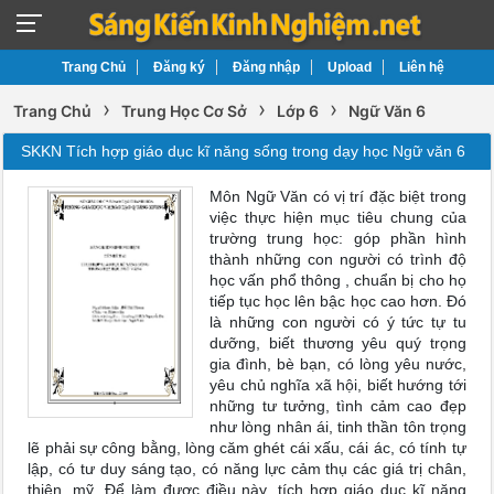
Trang Chủ
Đăng ký
Đăng nhập
Upload
Liên hệ
›
›
›
Trang Chủ
Trung Học Cơ Sở
Lớp 6
Ngữ Văn 6
SKKN Tích hợp giáo dục kĩ năng sống trong dạy học Ngữ văn 6
Môn Ngữ Văn có vị trí đặc biệt trong
việc thực hiện mục tiêu chung của
trường trung học: góp phần hình
thành những con người có trình độ
học vấn phổ thông , chuẩn bị cho họ
tiếp tục học lên bậc học cao hơn. Đó
là những con người có ý tức tự tu
dưỡng, biết thương yêu quý trọng
gia đình, bè bạn, có lòng yêu nước,
yêu chủ nghĩa xã hội, biết hướng tới
những tư tưởng, tình cảm cao đẹp
như lòng nhân ái, tinh thần tôn trọng
lẽ phải sự công bằng, lòng căm ghét cái xấu, cái ác, có tính tự
lập, có tư duy sáng tạo, có năng lực cảm thụ các giá trị chân,
thiện, mỹ. Để làm được điều này ,tích hợp giáo dục kĩ năng