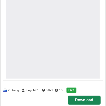
Free
25 trang
thuychi01
5821
16
Download