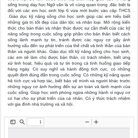
sống trong dạy học Ngữ văn là vô cùng quan trọng ,đặc biệt là
đối với các em học sinh lớp 6 vừa mới bước vào câp THCS
.Giáo dục kỹ năng sống cho học sinh giúp các em hiểu biết
những giá trị tốt đẹp của dân tộc và nhân loại. Mở rộng kiến
thức cho bản thân và nhận thức được sự cần thiết của các kỹ
năng sống trong cuộc sống góp phần cho bản thân biết cách
sống lành mạnh tự tin, tránh được các nguy cơ gây ảnh
hưởng xấu đến sự phát triển của thể chất và tinh thần của bản
thân và người khác. Giáo dục tốt kỹ năng sống cho học sinh,
các em sẽ làm chủ được bản thân, có trách nhiệm, biết ứng
xử linh hoạt, hiệu quả và tự tin trong cá tình huống giao tiếp
hàng ngày. Có suy nghĩ và hành động tích cực, có những
quyết định đúng đắn trong cuộc sống. Có những kỹ năng quan
hệ tích cực và hợp tác, biết bảo vệ mình và người khác trước
những nguy cơ ảnh hưởng đến sự an toàn và lành mạnh của
cuộc sống. Giúp học sinh phòng ngừa những hành vi nguy cơ
có hại cho sự phát triển của cá nhân. Có ý thức trách nhiệm
với gia đình nhà trường và xã hội.