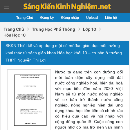
Trang Chủ
Đăng ký
Đăng nhập
Upload
Liên hệ
›
›
›
Trang Chủ
Trung Học Phổ Thông
Lớp 10
Hóa Học 10
SKKN Thiết kế và áp dụng một số môđun giáo dục môi trường
khai thác từ sách giáo khoa Hóa học khối 10 – cơ bản ở trường
THPT Nguyễn Thị Lợi
Nước ta đang trên con đường đổi
mới toàn diện xây dựng một đất
nước công nghiệp hoá, hiện đại hoá
với mục tiêu đến năm 2020 Việt
Nam sẽ từ một nước nông nghiệp
về cơ bản trở thành nước công
nghiệp, nông nghiệp hiện đại ứng
dụng khoa học tiên tiến có chính xác
có hiệu quả cao và hội nhập với
cộng đồng quốc tế. Cuộc sống con
người nhờ đó mà trở nên văn minh