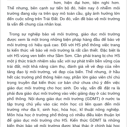
hơn, hiện đại hơn, tiện nghi hơn.
Thế nhưng, bên cạnh sự tiến bộ đó, hiện nay ô nhiễm môi
trường đang xảy ra trên quy mô toàn cầu, gây ảnh hưởng lớn
đến cuộc sống trên Trái Đất. Do đó, vấn đề bảo vệ môi trường
là vấn đề chung của nhân loại.
Trong sự nghiệp bảo vệ môi trường, giáo dục môi trường
được xem là một trong những biện pháp hàng đầu để bảo vệ
môi trường có hiệu quả cao. Đối với HS phổ thông việc trang
bị kiến thức về bảo vệ môi trường là rất cần thiết. Đặc biệt là
với HS vùng ven biển như Sầm Sơn. Cần phải trang bị cho HS
một ý thức trách nhiệm sâu sắc với sự phát triển bền vững của
trái đất, một khả năng cảm thụ, đánh giá về vẻ đẹp của nền
tảng đạo lý môi trường, vẻ đẹp của biển. Thế nhưng, ở hầu
hết các trường phổ thông hiện nay, phần lớn giáo viên chỉ chú
trọng truyền đạt kiến thức cơ bản chứ chưa chú ý đến việc
giáo dục môi trường cho học sinh. Do vậy, vấn đề đặt ra là
phải đưa giáo dục môi trường vào việc giảng dạy ở các trường
phổ thông. Nội dung giáo dục môi trường (GDMT) ở nước ta
tập trung chủ yếu vào các môn học có liên quan đến môi
trường như địa lí, sinh học, hóa học, kĩ thuật nông nghiệp.
Môn hóa học ở trường phổ thông có nhiều điều kiện thuận lợi
để giáo dục môi trường cho HS. Kiến thức GDMT là những
kiến thức bảo vệ môi trường được khai thác ở chính bài học