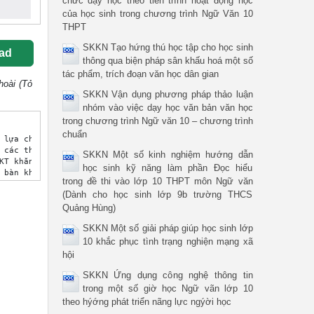
chức dạy học theo tiến trình hoạt động học
của học sinh trong chương trình Ngữ Văn 10
THPT
SKKN Tạo hứng thú học tập cho học sinh
ad
thông qua biện pháp sân khấu hoá một số
tác phẩm, trích đoạn văn học dân gian
hoài (Tỏ
SKKN Vận dụng phương pháp thảo luận
nhóm vào việc dạy học văn bản văn học
trong chương trình Ngữ văn 10 – chương trình
chuẩn
SKKN Một số kinh nghiệm hướng dẫn
học sinh kỹ năng làm phần Đọc hiểu
trong đề thi vào lớp 10 THPT môn Ngữ văn
(Dành cho học sinh lớp 9b trường THCS
Quảng Hùng)
SKKN Một số giải pháp giúp học sinh lớp
10 khắc phục tình trạng nghiện mạng xã
hội
SKKN Ứng dụng công nghệ thông tin
trong một số giờ học Ngữ vãn lớp 10
theo hýớng phát triển nãng lực ngýời học