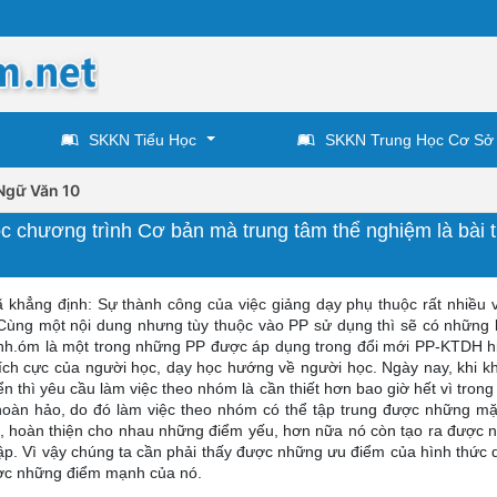
SKKN Tiểu Học
SKKN Trung Học Cơ Sở
Ngữ Văn 10
 chương trình Cơ bản mà trung tâm thể nghiệm là bài 
đã khẳng định: Sự thành công của việc giảng dạy phụ thuộc rất nhiều 
ùng một nội dung nhưng tùy thuộc vào PP sử dụng thì sẽ có những 
 nh.óm là một trong những PP được áp dụng trong đổi mới PP-KTDH h
ích cực của người học, dạy học hướng về người học. Ngày nay, khi k
ển thì yêu cầu làm việc theo nhóm là cần thiết hơn bao giờ hết vì trong
 hoàn hảo, do đó làm việc theo nhóm có thể tập trung được những m
, hoàn thiện cho nhau những điểm yếu, hơn nữa nó còn tạo ra được n
tập. Vì vậy chúng ta cần phải thấy được những ưu điểm của hình thức 
ợc những điểm mạnh của nó.