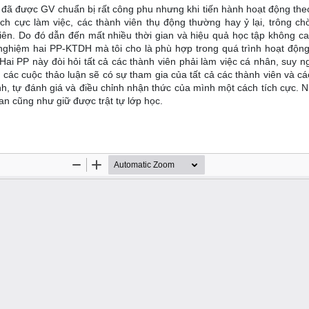
ọc đã được GV chuẩn bị rất công phu nhưng khi tiến hành hoạt động th
tích cực làm việc, các thành viên thụ động thường hay ỷ lại, trông ch
iên. Do đó dẫn đến mất nhiều thời gian và hiệu quả học tập không ca
hể nghiệm hai PP-KTDH mà tôi cho là phù hợp trong quá trình hoạt độn
i PP này đòi hỏi tất cả các thành viên phải làm việc cá nhân, suy ng
 các cuộc thảo luận sẽ có sự tham gia của tất cả các thành viên và cá
nh, tự đánh giá và điều chỉnh nhận thức của mình một cách tích cực. 
n cũng như giữ được trật tự lớp học.