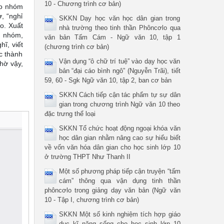
10 - Chương trình cơ bản)
eo nhóm
ờ, “nghỉ
SKKN Dạy học văn học dân gian trong
o. Xuất
nhà trường theo tinh thần Phôncơlo qua
g nhóm,
văn bản Tấm Cám - Ngữ văn 10, tập 1
hĩ, viết
(chương trình cơ bản)
c thành
Vận dụng “ô chữ trí tuệ” vào dạy học văn
Nhờ vậy,
bản “đại cáo bình ngô” (Nguyễn Trãi), tiết
59, 60 - Sgk Ngữ văn 10, tập 2, ban cơ bản
SKKN Cách tiếp cận tác phẩm tự sự dân
gian trong chương trình Ngữ văn 10 theo
đặc trưng thể loại
SKKN Tổ chức hoạt động ngoại khóa văn
học dân gian nhằm nâng cao sự hiểu biết
về vốn văn hóa dân gian cho học sinh lớp 10
ở trường THPT Như Thanh II
Một số phương pháp tiếp cận truyện “tấm
cám” thông qua vận dụng tinh thần
phôncơlo trong giảng dạy văn bản (Ngữ văn
10 - Tập I, chương trình cơ bản)
SKKN Một số kinh nghiệm tích hợp giáo
dục kĩ năng sống cho học sinh lớp 10