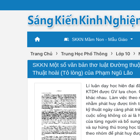
SKKN Mầm Non - Mẫu Giáo
›
›
›
Trang Chủ
Trung Học Phổ Thông
Lớp 10
SKKN Một số văn bản thơ luật Đường thuộc
Thuật hoài (Tỏ lòng) của Phạm Ngũ Lão
Lí luận dạy học hiện đại 
KTDH được GV lựa chọn. C
khác nhau. Làm việc theo
nhằm phát huy được tính t
kỹ thuật ngày càng phát tri
cuộc sống không có ai là
của từng người và bổ sung
và sự hứng thú trong học 
theo nhóm để phát huy đư