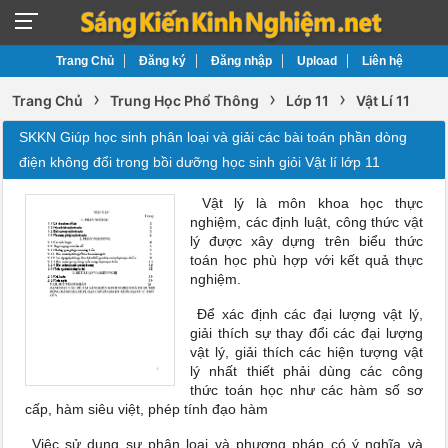
Trang Chủ
Đăng ký
Đăng nhập
Upload
Liên hệ
›
›
›
Trang Chủ
Trung Học Phổ Thông
Lớp 11
Vật Lí 11
SKKN Giúp học sinh phân loại và giải các bài toán phần dòng
điện không đổi trong bồi dưỡng học sinh giỏi Vật lí lớp 11
Vật lý là môn khoa học thực
nghiệm, các định luật, công thức vật
lý được xây dựng trên biểu thức
toán học phù hợp với kết quả thực
nghiệm.
Để xác định các đại lượng vật lý,
giải thích sự thay đổi các đại lượng
vật lý, giải thích các hiện tượng vật
lý nhất thiết phải dùng các công
thức toán học như các hàm số sơ
cấp, hàm siêu việt, phép tính đạo hàm
Việc sử dụng sự phân loại và phương pháp có ý nghĩa và