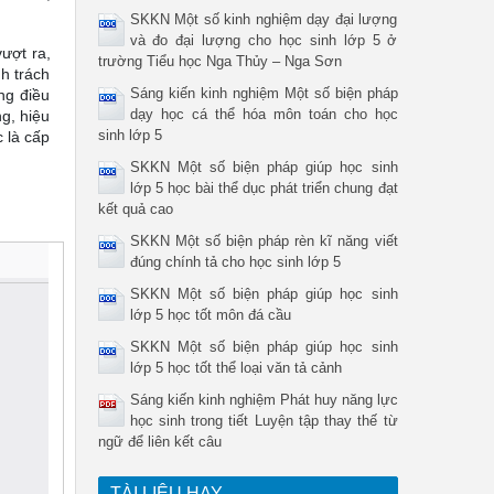
SKKN Một số kinh nghiệm dạy đại lượng
và đo đại lượng cho học sinh lớp 5 ở
ượt ra,
trường Tiểu học Nga Thủy – Nga Sơn
h trách
Sáng kiến kinh nghiệm Một số biện pháp
ng điều
dạy học cá thể hóa môn toán cho học
ng, hiệu
sinh lớp 5
 là cấp
SKKN Một số biện pháp giúp học sinh
lớp 5 học bài thể dục phát triển chung đạt
kết quả cao
SKKN Một số biện pháp rèn kĩ năng viết
đúng chính tả cho học sinh lớp 5
SKKN Một số biện pháp giúp học sinh
lớp 5 học tốt môn đá cầu
SKKN Một số biện pháp giúp học sinh
lớp 5 học tốt thể loại văn tả cảnh
Sáng kiến kinh nghiệm Phát huy năng lực
học sinh trong tiết Luyện tập thay thế từ
ngữ để liên kết câu
TÀI LIỆU HAY