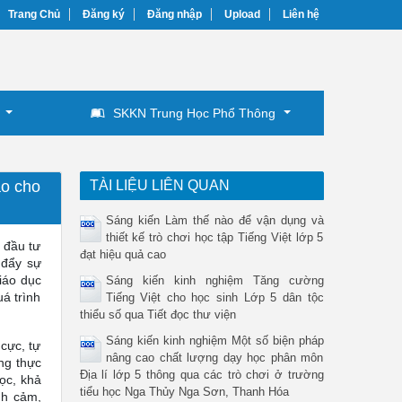
Trang Chủ
Đăng ký
Đăng nhập
Upload
Liên hệ
SKKN Trung Học Phổ Thông
ạo cho
TÀI LIỆU LIÊN QUAN
Sáng kiến Làm thế nào để vận dụng và
thiết kế trò chơi học tập Tiếng Việt lớp 5
à đầu tư
đạt hiệu quả cao
 đẩy sự
iáo dục
Sáng kiến kinh nghiệm Tăng cường
á trình
Tiếng Việt cho học sinh Lớp 5 dân tộc
thiểu số qua Tiết đọc thư viện
Sáng kiến kinh nghiệm Một số biện pháp
 cực, tự
nâng cao chất lượng dạy học phân môn
ng thực
Địa lí lớp 5 thông qua các trò chơi ở trường
ọc, khả
tiểu học Nga Thủy Nga Sơn, Thanh Hóa
nh cảm,