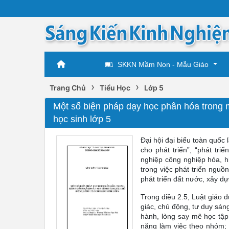
SKKN Mầm Non - Mẫu Giáo
›
›
Trang Chủ
Tiểu Học
Lớp 5
Một số biện pháp dạy học phân hóa trong m
học sinh lớp 5
Đại hội đại biểu toàn quốc
cho phát triển”, “phát tr
nghiệp công nghiệp hóa, h
trong việc phát triển nguồ
phát triển đất nước, xây d
Trong điều 2.5, Luật giáo d
giác, chủ động, tư duy sán
hành, lòng say mê học tập
năng làm việc theo nhóm; 