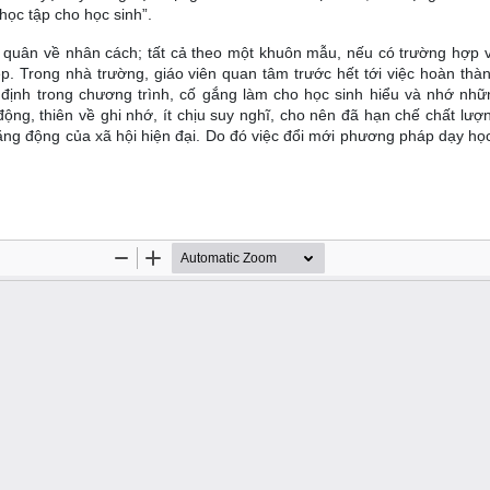
học tập cho học sinh”.
 quân về nhân cách; tất cả theo một khuôn mẫu, nếu có trường hợp v
. Trong nhà trường, giáo viên quan tâm trước hết tới việc hoàn thàn
 định trong chương trình, cố gắng làm cho học sinh hiểu và nhớ nhữ
động, thiên về ghi nhớ, ít chịu suy nghĩ, cho nên đã hạn chế chất lượ
ăng động của xã hội hiện đại. Do đó việc đổi mới phương pháp dạy học