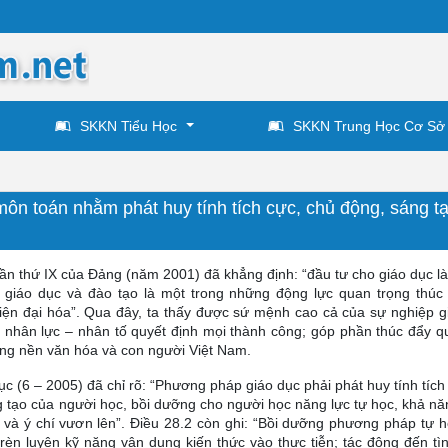
SKKN Tiểu Học
SKKN Trung Học Cơ Sở
ôn toán nhằm phát huy tính tích cực, chủ động, sáng t
 lần thứ IX của Đảng (năm 2001) đã khẳng định: “đầu tư cho giáo dục l
iển giáo dục và đào tạo là một trong những động lực quan trọng thúc
iện đại hóa”. Qua đây, ta thấy được sứ mệnh cao cả của sự nghiệp g
n nhân lực – nhân tố quyết định mọi thành công; góp phần thúc đẩy qu
ựng nền văn hóa và con người Việt Nam.
ục (6 – 2005) đã chỉ rõ: “Phương pháp giáo dục phải phát huy tính tích
g tạo của người học, bồi dưỡng cho người học năng lực tự học, khả nă
 và ý chí vươn lên”. Điều 28.2 còn ghi: “Bồi dưỡng phương pháp tự h
rèn luyện kỹ năng vận dụng kiến thức vào thực tiễn; tác động đến tì