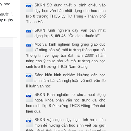
y học .
SKKN Sử dụng thiết bị trình chiếu vào
dạy học văn bản nhật dụng cho học sinh
người ”.
lớp 8 trường THCS Lý Tự Trọng - Thành phố
uy ngày
Thanh Hóa
SKKN Kinh nghiệm dạy văn bản nhật
dụng lớp 8, tiết 45: "Ôn dịch, thuốc lá"
Một vài kinh nghiệm lồng ghép giáo dục
kĩ năng bảo vệ môi trường thông qua bài
“thông tin về ngày trái đất năm 2000” nhằm
nâng cao ý thức bảo vệ môi trường cho học
sinh lớp 8 trường THCS Nam Giang
Sáng kiến kinh nghiệm Hướng dẫn học
sinh làm bài văn nghị luận về một vấn đề
lí luận văn học
SKKN Kinh nghiệm tổ chức hoạt động
ngoại khóa phần văn học trung đại cho
học sinh lớp 8 ở trường THCS Đông Lĩnh đạt
hiệu quả
SKKN Vận dụng dạy học tích hợp, liên
môn để hướng dẫn học sinh viết bài giới
thiệu về di tích lịch sử danh lam, thắng cảnh