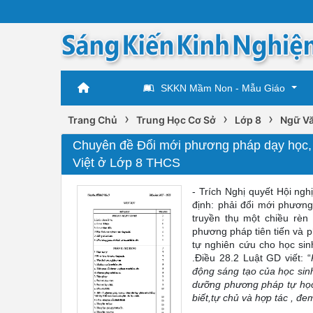
SKKN Mầm Non - Mẫu Giáo
›
›
›
Trang Chủ
Trung Học Cơ Sở
Lớp 8
Ngữ Vă
Chuyên đề Đổi mới phương pháp dạy học, 
Việt ở Lớp 8 THCS
- Trích Nghị quyết Hội ng
định: phải đổi mới phương
truyền thụ một chiều rèn
phương pháp tiên tiến và p
tự nghiên cứu cho học si
.Điều 28.2 Luật GD viết: “
động sáng tạo của học sinh
dưỡng phương pháp tự học 
biết,tự chủ và hợp tác , đe