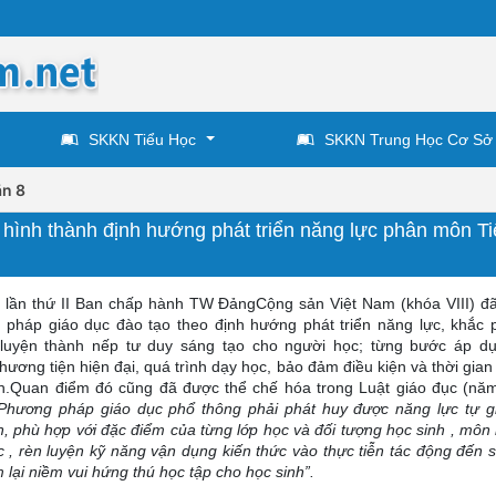
SKKN Tiểu Học
SKKN Trung Học Cơ Sở
n 8
hình thành định hướng phát triển năng lực phân môn T
hị lần thứ II Ban chấp hành TW ĐảngCộng sản Việt Nam (khóa VIII) đ
 pháp giáo dục đào tạo theo định hướng phát triển năng lực, khắc p
 luyện thành nếp tư duy sáng tạo cho người học; từng bước áp d
hương tiện hiện đại, quá trình dạy học, bảo đảm điều kiện và thời gian
nh.Quan điểm đó cũng đã được thể chế hóa trong Luật giáo đục (nă
Phương pháp giáo dục phổ thông phải phát huy được năng lực tự g
, phù hợp với đặc điểm của từng lớp học và đối tượng học sinh , môn 
, rèn luyện kỹ năng vận dụng kiến thức vào thực tiễn tác động đến 
m lại niềm vui hứng thú học tập cho học sinh”.