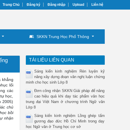
Trang Chủ
Đăng ký
Đăng nhập
Upload
Liên hệ
SKKN Trung Học Phổ Thông
iếng
TÀI LIỆU LIÊN QUAN
Sáng kiến kinh nghiệm Rèn luyện kỹ
năng xây dựng đoạn văn nghị luận chứng
ã khẳng
minh cho học sinh Lớp 8
hục lối
ụng các
Đơn công nhận SKKN Giải pháp để nâng
 tự học,
cao hiệu quả khi dạy tác phẩm văn học
m 2005)
trung đại Việt Nam ở chương trình Ngữ văn
iác chủ
Lớp 8
học bồi
Sáng kiến kinh nghiệm Lồng ghép tấm
sự nhận
gương đạo đức Hồ Chí Minh trong dạy
học Ngữ văn ở Trung học cơ sở