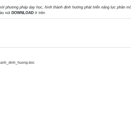
ới phương pháp dạy học, hình thành định hướng phát triển năng lực phân m
vào nút
DOWNLOAD
ở trên
anh_dinh_huong.doc
môn Tiếng 

10
