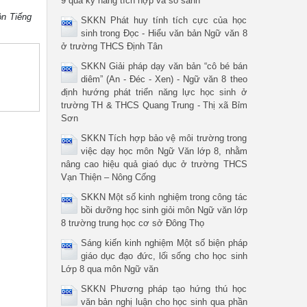
9 qua kỹ năng tích hợp và so sánh
ôn Tiếng
SKKN Phát huy tính tích cực của học
sinh trong Đọc - Hiểu văn bản Ngữ văn 8
ở trường THCS Định Tân
SKKN Giải pháp dạy văn bản “cô bé bán
diêm” (An - Đéc - Xen) - Ngữ văn 8 theo
định hướng phát triển năng lực học sinh ở
trường TH & THCS Quang Trung - Thị xã Bỉm
Sơn
SKKN Tích hợp bảo vệ môi trường trong
việc dạy học môn Ngữ Văn lớp 8, nhằm
nâng cao hiệu quả giaó dục ở trường THCS
Vạn Thiện – Nông Cống
SKKN Một số kinh nghiệm trong công tác
bồi dưỡng học sinh giỏi môn Ngữ văn lớp
8 trường trung học cơ sở Đông Thọ
Sáng kiến kinh nghiệm Một số biện pháp
giáo dục đạo đức, lối sống cho học sinh
Lớp 8 qua môn Ngữ văn
SKKN Phương pháp tạo hứng thú học
văn bản nghị luận cho học sinh qua phần