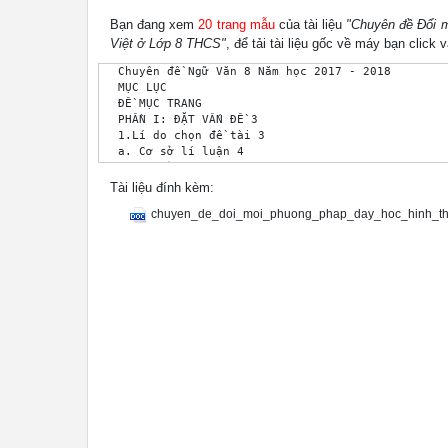
Bạn đang xem
20 trang mẫu
của tài liệu
"Chuyên đề Đổi m
Việt ở Lớp 8 THCS"
, để tải tài liệu gốc về máy bạn click 
 Chuyên đề Ngữ Văn 8 Năm học 2017 - 2018 

 MỤC LỤC

 ĐỀ MỤC TRANG

 PHẦN I: ĐẶT VẤN ĐỀ 3

 1.Lí do chọn đề tài 3

 a. Cơ sở lí luận 4

 b. Cơ sở thực tiễn 5

 2.Mục đích của nghiên cứu chuyên đề 6

Tài liệu đính kèm:
 3. Kết quả đạt được 6

chuyen_de_doi_moi_phuong_phap_day_hoc_hinh_th
 4. Đối tượng,phạm vi và kế hoạch nghiên cứu 6

 PHẦN II: NỘI DUNG 7

 1.Thực trạng 7

 2.Mô tả bản chất của chuyên đề 7

 a. Mục đích của nghiên cứu 7

 b. Nhiệm vụ của nghiên cứu 8

 c. Thời gian ,đối tượng và phạm vi nghiên cứu 8

 d. Phương pháp nghiên cứu 8

 3. Biện pháp: 9

 a. Đối với giáo viên. 9

 b. Đối với học sinh. 9

 c. Đối với BGH 10

 4. Một số phương pháp thường dùng khi dạy phân 
 Việt lớp 8 để hình thành năng lực cho học sinh. 
 4.1.Các năng lực cần hình thành 10
