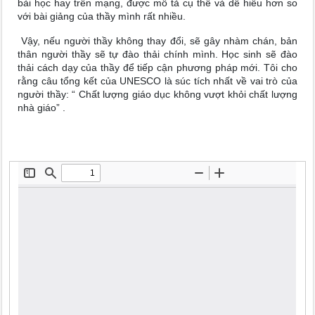
bài học hay trên mạng, được mô tả cụ thể và dễ hiểu hơn so
với bài giảng của thầy mình rất nhiều.
Vậy, nếu người thầy không thay đổi, sẽ gây nhàm chán, bản
thân người thầy sẽ tự đào thải chính mình. Học sinh sẽ đào
thải cách dạy của thầy để tiếp cận phương pháp mới. Tôi cho
rằng câu tổng kết của UNESCO là súc tích nhất về vai trò của
người thầy: “ Chất lượng giáo dục không vượt khỏi chất lượng
nhà giáo” .