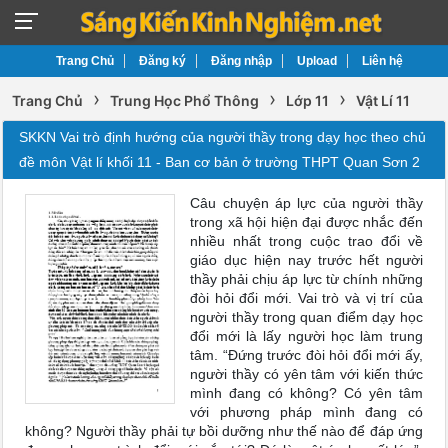
Trang Chủ
Đăng ký
Đăng nhập
Upload
Liên hệ
›
›
›
Trang Chủ
Trung Học Phổ Thông
Lớp 11
Vật Lí 11
SKKN Vai trò định hướng của người thầy trong dạy học theo chủ
đề môn Vật lí khối 11 - Ban cơ bản ở trường THPT Quan Sơn 2
Câu chuyện áp lực của người thầy
trong xã hội hiện đại được nhắc đến
nhiều nhất trong cuộc trao đổi về
giáo dục hiện nay trước hết người
thầy phải chịu áp lực từ chính những
đòi hỏi đổi mới. Vai trò và vị trí của
người thầy trong quan điểm dạy học
đổi mới là lấy người học làm trung
tâm. “Đứng trước đòi hỏi đổi mới ấy,
người thầy có yên tâm với kiến thức
mình đang có không? Có yên tâm
với phương pháp mình đang có
không? Người thầy phải tự bồi dưỡng như thế nào để đáp ứng