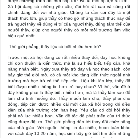
được chương trình đổi mới sắp tới? Đó là một áp lực rất lớn”.
Xã hội đang có những yêu cầu, đòi hỏi rất cao và cũng rất
chính đáng đối với nhà giáo. Chúng ta cần coi đây là một
thách thức lớn, giúp thầy cô tháo gỡ những thách thức này để
trả người thầy về đúng vị trí của người thầy, đúng tâm thế của
người thầy, giúp cho người thầy có một môi trường làm việc
hiệu quả nhất.
Thế giới phẳng, thầy liệu có biết nhiều hơn trò?
Trước một xã hội đang có rất nhiều thay đổi, dạy học không
chỉ đơn thuần là kiến thức, mà là sự hiểu biết, tiếp cận, khả
năng nhận biết. Ngày xưa thầy trò dạy và học theo sách, còn
bây giờ thế giới mở, có cả một kho tàng kiến thức ngoài nhà
trường mà học trò có thể tiếp cận. Liệu khi lên lớp, thầy đã
biết được nhiều thông tin hơn trò hay chưa? Vì thế, vấn đề ở
đây không phải là thầy biết nhiều hơn, mà là thầy làm sao để
làm chủ tình huống đó. Thầy muốn làm chủ, thầy phải chủ
động, tiếp cận được nhiều cái mới của xã hội trong khi điều
kiện của nhà trường còn hạn hẹp. Yêu cầu đó đòi hỏi thầy
phải nỗ lực nhiều hơn. Vấn đề tốc độ phát triển của tri thức
cũng được đặt ra. Thế giới phẳng dẫn tới thay đổi chức năng
của nhà giáo. Với nguồn thông tin đa chiều, hoàn toàn khác
với cách đây 10-20 năm, học sinh bây giờ biết tìm đến những