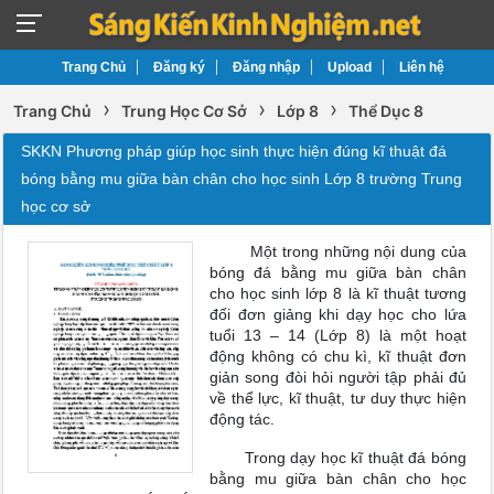
Trang Chủ
Đăng ký
Đăng nhập
Upload
Liên hệ
›
›
›
Trang Chủ
Trung Học Cơ Sở
Lớp 8
Thể Dục 8
SKKN Phương pháp giúp học sinh thực hiện đúng kĩ thuật đá
bóng bằng mu giữa bàn chân cho học sinh Lớp 8 trường Trung
học cơ sở
Một trong những nội dung của
bóng đá bằng mu giữa bàn chân
cho học sinh lớp 8 là kĩ thuật tương
đối đơn giảng khi dạy học cho lứa
tuổi 13 – 14 (Lớp 8) là một hoạt
động không có chu kì, kĩ thuật đơn
giản song đòi hỏi người tập phải đủ
về thể lực, kĩ thuật, tư duy thực hiện
động tác.
Trong dạy học kĩ thuật đá bóng
bằng mu giữa bàn chân cho học