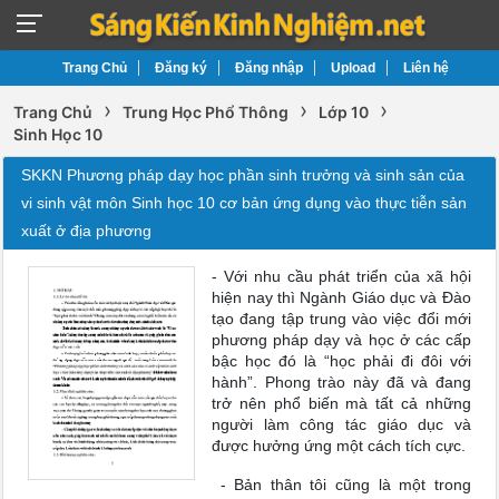
Trang Chủ
Đăng ký
Đăng nhập
Upload
Liên hệ
›
›
›
Trang Chủ
Trung Học Phổ Thông
Lớp 10
Sinh Học 10
SKKN Phương pháp dạy học phần sinh trưởng và sinh sản của
vi sinh vật môn Sinh học 10 cơ bản ứng dụng vào thực tiễn sản
xuất ở địa phương
- Với nhu cầu phát triển của xã hội
hiện nay thì Ngành Giáo dục và Đào
tạo đang tập trung vào việc đổi mới
phương pháp dạy và học ở các cấp
bậc học đó là “học phải đi đôi với
hành”. Phong trào này đã và đang
trở nên phổ biến mà tất cả những
người làm công tác giáo dục và
được hưởng ứng một cách tích cực.
- Bản thân tôi cũng là một trong