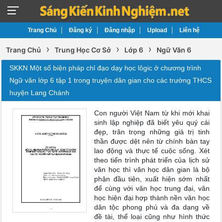
Trang Chủ
Đăng ký
Đăng nhập
Upload
Liên hệ
›
›
›
Trang Chủ
Trung Học Cơ Sở
Lớp 6
Ngữ Văn 6
SKKN Một số biện pháp chỉ đạo dạy học lôgic ở chương trình
Ngữ văn lớp 6 tập 1 trong truyện dân gian cho các trường THCS
huyện Lang Chánh
Con người Việt Nam từ khi mới khai
sinh lập nghiệp đã biết yêu quý cái
đẹp, trân trọng những giá trị tinh
thần được dệt nên từ chính bàn tay
lao động và thực tế cuộc sống. Xét
theo tiến trình phát triển của lịch sử
văn học thì văn học dân gian là bộ
phận đầu tiên, xuất hiện sớm nhất
để cùng với văn học trung đại, văn
học hiện đại hợp thành nền văn học
dân tộc phong phú và đa dạng về
đề tài, thể loại cũng như hình thức