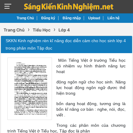
Trang Chủ
Đăng ký
Đăng nhập
Upload
Liên hệ
›
›
Trang Chủ
Tiểu Học
Lớp 4
SKKN Kinh nghiệm rèn kĩ năng đọc diễn cảm cho học sinh lớp 4
trong phân môn Tập đọc
Môn Tiếng Việt ở trường Tiểu học
có nhiệm vụ hình thành năng lực
hoạt
động ngôn ngữ cho học sinh. Năng
lực hoạt động ngôn ngữ đựơc thể
hiện trong
bốn dạng hoạt động, tương ứng là
bốn kĩ năng cơ bản : nghe, nói, đọc,
viết .
Trong các phân môn của chương
trình Tiếng Việt ở Tiểu học, Tập đọc là phân