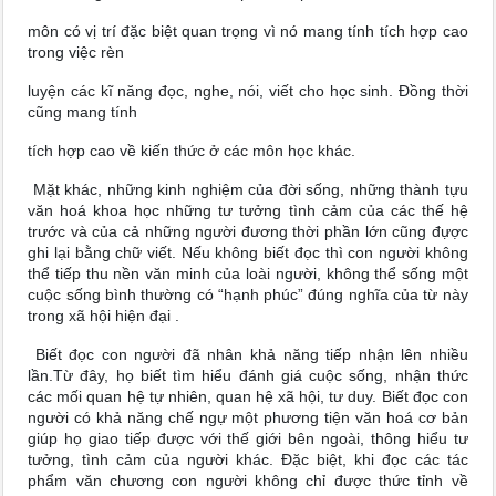
môn có vị trí đặc biệt quan trọng vì nó mang tính tích hợp cao
trong việc rèn
luyện các kĩ năng đọc, nghe, nói, viết cho học sinh. Đồng thời
cũng mang tính
tích hợp cao về kiến thức ở các môn học khác.
Mặt khác, những kinh nghiệm của đời sống, những thành tựu
văn hoá khoa học những tư tưởng tình cảm của các thế hệ
trước và của cả những người đương thời phần lớn cũng đựợc
ghi lại bằng chữ viết. Nếu không biết đọc thì con người không
thể tiếp thu nền văn minh của loài người, không thể sống một
cuộc sống bình thường có “hạnh phúc” đúng nghĩa của từ này
trong xã hội hiện đại .
Biết đọc con người đã nhân khả năng tiếp nhận lên nhiều
lần.Từ đây, họ biết tìm hiểu đánh giá cuộc sống, nhận thức
các mối quan hệ tự nhiên, quan hệ xã hội, tư duy. Biết đọc con
người có khả năng chế ngự một phương tiện văn hoá cơ bản
giúp họ giao tiếp được với thế giới bên ngoài, thông hiểu tư
tưởng, tình cảm của người khác. Đặc biệt, khi đọc các tác
phẩm văn chương con người không chỉ được thức tỉnh về