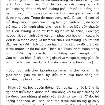
phải được nhìn nhận, được tiếp cận ở việc mang lại hạnh
phúc cho người học và nhà trường phải trở thành trường học
hạnh phúc, ở đó mọi người đều có được cảm giác vui vẻvì đạt
được ý nguyện. Trong đó quan trọng nhất là làm thế nào để
mỗi thầy giáo, cô giáo của chúng ta được hạnh phúc, để họ có
thể mang đến hạnh phúc cho học sinh theo kiểu dây chuyền
mà Hiệu trưởng là người khởi nguồn và tổ chức, kiến tạo;
ngược lại, sự thành công và hạnh phúc của học sinh, của giáo
viên lại là thành công và niềm vui của Hiệu trưởng. Tôi rất tâm
đắc với Tựa đề “Thầy cô giáo hạnh phúc sẽ thay đổi thế giới”
được mượn từ lời nói của Thiền sư Thích Nhất Hạnh trong
một chủ đề pháp thoại dành cho những người làm giáo dục.
Câu nói bao hàm tất cả những giá trị và vị ngọt hướng gửi đến
những ai làm về giáo dục. ( Tìm đọc cẩm nang hạnh phúc)
- Lớp học hạnh phúc tạo nên sự hứng thú cho học sinh lẫn
giáo viên, giúp trẻ tích lũy kiến thức qua hoạt động trải
nghiệm, duy trì cảm xúc tích cực.
- Khác với lớp học truyền thống, lớp học hạnh phúc không áp
đặt phát triển theo khuôn mẫu mà đóng vai trò định hướng để
trẻ được làm những gì mình yêu thích và say mê. Ở đó, trẻ
không học theo kiểu nhồi nhét mà được học những gì có ý