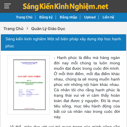
Trang Chủ
Đăng ký
Đăng nhập
Upload
Liên hệ
›
Trang Chủ
Quản Lý Giáo Dục
Sáng kiến kinh nghiệm Một số biện pháp xây dựng lớp học hạnh
phúc
- Hạnh phúc là điều mà hàng ngàn
đời nay mỗi chúng ta luôn mong
muốn đạt được trong cuộc đời mình.
Ở mỗi thời điểm, mỗi địa điểm khác
nhau, chúng ta sẽ mong muốn hạnh
phúc với những nội hàm khác nhau.
Cá nhân tôi cho rằng hạnh phúc là
trạng thái vui vẻ vì cảm thấy hoàn
toàn đạt được ý nguyện. Đó là mục
tiêu sống, mục tiêu hành động của
bất cứ cá nhân nào trong cuộc đời
này.
- Vì thế, giáo dục với vai trò quan trọng của mình cũng cần