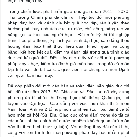
thực tiễn hiện nay.
Trong chiến lược phát triển giáo dục giai đoạn 2011 – 2020,
Thủ tướng Chính phủ đã chỉ rõ: "Tiếp tục đổi mới phương
pháp dạy học và đánh giá kết quả học tập, rèn luyện theo
hướng phát huy tính tích cực, tự giác, chủ động, sáng tạo và
năng lực tự học của người học"; "Đổi mới kỳ thi tốt nghiệp
trung học phổ thông, kỳ thi tuyển sinh đại học, cao đẳng theo
hướng đảm bảo thiết thực, hiệu quả, khách quan và công
bằng; kết hợp kết quả kiểm tra đánh giá trong quá trình giáo
dục với kết quả thi". Điều này cho thấy việc đổi mới phương
pháp dạy - học, kiểm tra đánh giá môn học trong đó có môn
Địa lí là vấn đề tất cả các giáo viên nói chung và môn Địa lí
cần quan tâm hiện nay.
Để góp phần đổi mới căn bản và toàn diện nền giáo dục thì
bắt đầu từ năm 2017, Bộ Giáo dục và Đào tạo đã xây dựng
phương án tổ chức thi Trung học phổ thông Quốc gia, xét
tuyển vào Đại học - Cao đẳng với việc triển khai thi 3 môn
Văn, Toán, Anh và 2 tổ hợp môn tự nhiên (Lí, Hóa, Sinh) và tổ
hợp môn xã hội (Sử, Địa, Giáo dục công dân) trong đó tất cả
các môn thi theo hình thức trắc nghiệm khách quan (trừ môn
Văn thi theo hình thức tự luận). Với những thay đổi của kì thi,
cùng với tiến trình đổi mới phương pháp dạy học nhằm phát