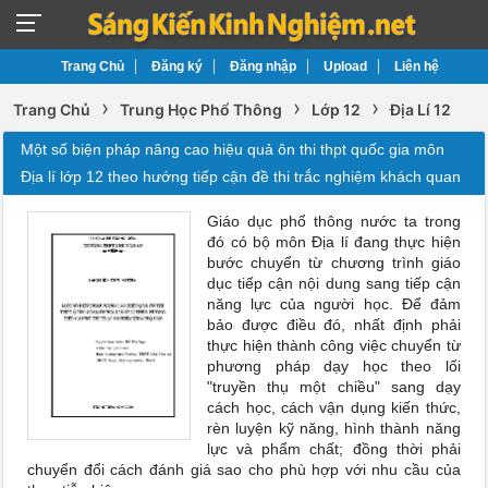
Trang Chủ
Đăng ký
Đăng nhập
Upload
Liên hệ
›
›
›
Trang Chủ
Trung Học Phổ Thông
Lớp 12
Địa Lí 12
Một số biện pháp nâng cao hiệu quả ôn thi thpt quốc gia môn
Địa lí lớp 12 theo hướng tiếp cận đề thi trắc nghiệm khách quan
Giáo dục phổ thông nước ta trong
đó có bộ môn Địa lí đang thực hiện
bước chuyển từ chương trình giáo
dục tiếp cận nội dung sang tiếp cận
năng lực của người học. Để đảm
bảo được điều đó, nhất định phải
thực hiện thành công việc chuyển từ
phương pháp dạy học theo lối
"truyền thụ một chiều" sang dạy
cách học, cách vận dụng kiến thức,
rèn luyện kỹ năng, hình thành năng
lực và phẩm chất; đồng thời phải
chuyển đổi cách đánh giá sao cho phù hợp với nhu cầu của