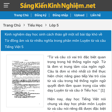
Trang Chủ
Đăng ký
Đăng nhập
Upload
Liên hệ
›
›
Trang Chủ
Tiểu Học
Lớp 5
Kinh nghiệm dạy học sinh cách tháo gỡ một số bài tập khó về
Từ đồng âm và từ nhiều nghĩa trong phân môn Luyện từ và câu
Tiếng Việt 5
“Từ và câu có vai trò đặc biệt quan
trọng trong hệ thống ngôn ngữ. Từ
là đơn vị trung tâm của ngôn ngữ.
Câu là đơn vị nhỏ nhất có thể thực
hiện chức năng giao tiếp.Vai trò của
từ và câu trong hệ thống ngôn ngữ
quyết định tầm quan trọng của việc
dạy Luyện từ và câu ở Tiểu học ” [1]
Hiện nay, dạy học Tiếng Việt nói
chung và dạy học phân môn Luyện
từ và câu nói riêng đã được đặc biệt