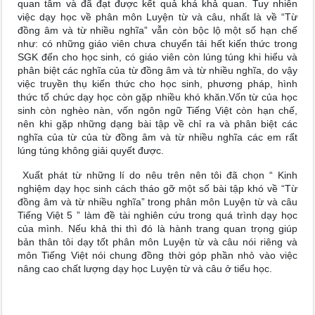
quan tâm và đã đạt được kết quả khá khả quan. Tuy nhiên
việc dạy học về phân môn Luyện từ và câu, nhất là về “Từ
đồng âm và từ nhiều nghĩa” vẫn còn bộc lộ một số hạn chế
như: có những giáo viên chưa chuyển tải hết kiến thức trong
SGK đến cho học sinh, có giáo viên còn lúng túng khi hiểu và
phân biệt các nghĩa của từ đồng âm và từ nhiều nghĩa, do vậy
việc truyền thụ kiến thức cho học sinh, phương pháp, hình
thức tổ chức dạy học còn gặp nhiều khó khăn.Vốn từ của học
sinh còn nghèo nàn, vốn ngôn ngữ Tiếng Việt còn hạn chế,
nên khi gặp những dạng bài tập về chỉ ra và phân biệt các
nghĩa của từ của từ đồng âm và từ nhiều nghĩa các em rất
lúng túng không giải quyết được.
Xuất phát từ những lí do nêu trên nên tôi đã chọn “ Kinh
nghiệm dạy học sinh cách tháo gỡ một số bài tập khó về “Từ
đồng âm và từ nhiều nghĩa” trong phân môn Luyện từ và câu
Tiếng Việt 5 ” làm đề tài nghiên cứu trong quá trình dạy học
của mình. Nếu khả thi thì đó là hành trang quan trọng giúp
bản thân tôi dạy tốt phân môn Luyện từ và câu nói riêng và
môn Tiếng Việt nói chung đồng thời góp phần nhỏ vào việc
nâng cao chất lượng dạy học Luyện từ và câu ở tiểu học.