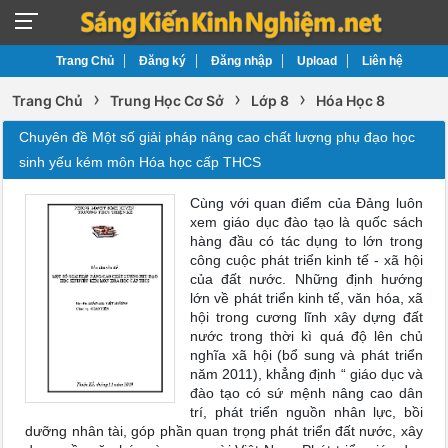
Trang Chủ
Đăng ký
Đăng nhập
Upload
Liên hệ
›
›
›
Trang Chủ
Trung Học Cơ Sở
Lớp 8
Hóa Học 8
Chuyên đề Một số giải pháp nâng cao chất lượng phụ đạo học
sinh yếu kém môn Hóa học cấp THCS
Cùng với quan điểm của Đảng luôn
xem giáo dục đào tạo là quốc sách
hàng đầu có tác dụng to lớn trong
công cuộc phát triển kinh tế - xã hội
của đất nước. Những định hướng
lớn về phát triển kinh tế, văn hóa, xã
hội trong cương lĩnh xây dựng đất
nước trong thời kì quá độ lên chủ
nghĩa xã hội (bổ sung và phát triển
năm 2011), khẳng định “ giáo dục và
đào tạo có sứ mệnh nâng cao dân
trí, phát triển nguồn nhân lực, bồi
dưỡng nhân tài, góp phần quan trọng phát triển đất nước, xây