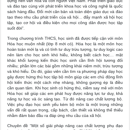
dựng nền văn hóa và con người Việt Nam. Phát triển giáo dục
và đào tạo cùng với phát triển khoa học và công nghệ là quốc
sách hàng đầu. Đổi mới căn bản và toàn diện giáo dục và đào
tạo theo nhu cầu phát triển của xã hội… đẩy mạnh xã hội học
tập, tạo cơ hội và điều kiện cho mọi công dân được học tập
suốt đời”.
Trong chương trình THCS, học sinh đã được tiếp cận với môn
Hóa học muộn nhất (lớp 8 mới có). Hóa học là một môn học
hoàn toàn mới lạ và có tính tư duy trừu tượng, tư duy logic cao
nên làm cho học sinh khó hiểu, không biết cách học… mặt
khác khối lượng kiến thức học sinh cần lĩnh hội tương đối
nhiều; phần lớn các bài gồm những khái niệm mới, trừu tượng
và khó hiểu. Do đó, giáo viên cần tìm ra phương pháp dạy học
gây được hứng thú học tập bộ môn giúp các em chủ động lĩnh
hội kiến thức một cách nhẹ nhàng, không gượng ép là điều
cần quan tâm. Khi học sinh có hứng thú, niềm say mê với môn
Hóa học sẽ giúp các em phát huy được năng lực tư duy, khả
năng tự học và óc sáng tạo. Từ đó nâng cao chất lượng bộ.
Việc phụ đạo học sinh yếu kém bộ môn là một trong những
vấn đề rất quan trọng, cấp bách, cần thiết và không thể thiếu
nhằm đảm bảo đầu ra đáp ứng nhu cầu của xã hội.
Chuyên đề “Một số giải pháp nâng cao chất lượng phụ đạo