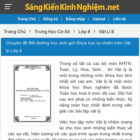
Trang Chủ
Đăng ký
Đăng nhập
Upload
Liên hệ
›
›
›
Trang Chủ
Trung Học Cơ Sở
Lớp 8
Vật Lí 8
Chuyên đề Bồi dưỡng học sinh giỏi Khoa học tự nhiên môn Vật
lý Lớp 8
Trong số tất cả các bộ môn KHTN:
Toán, Lý, Hoá, Sinh… thì Vật lý là
một trong những môn khoa học khó
nhất với các em. Vật lý là một môn
khoa học thực nghiệm đã được
Toán học hoá ở mức độ cao. Đòi hỏi
các em phải có những kiến thức, kỹ
năng toán học nhất định trong viêc
giải các bài tập vật lý.
Việc học tập môn Vật lý nhằm mang
lại cho học sinh những kiến thức về
các sự vật, hiện tượng và các quá trình quan trọng nhất trong
đời sống và sản xuất, kỹ năng quan sát các hiện tượng và quá