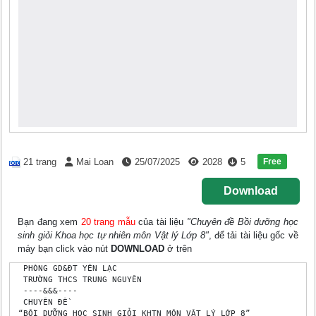
Free
21 trang
Mai Loan
25/07/2025
2028
5
Download
Bạn đang xem
20 trang mẫu
của tài liệu
"Chuyên đề Bồi dưỡng học
sinh giỏi Khoa học tự nhiên môn Vật lý Lớp 8"
, để tải tài liệu gốc về
máy bạn click vào nút
DOWNLOAD
ở trên
 PHÒNG GD&ĐT YÊN LẠC

 TRƯỜNG THCS TRUNG NGUYÊN

 ----&&&----

 CHUYÊN ĐỀ 

“BỒI DƯỠNG HỌC SINH GIỎI KHTN MÔN VẬT LÝ LỚP 8”
