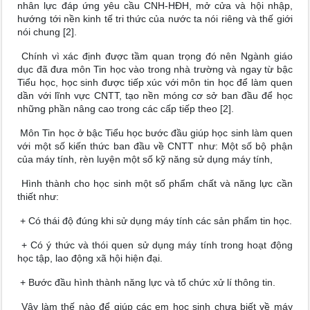
nhân lực đáp ứng yêu cầu CNH-HĐH, mở cửa và hội nhập,
hướng tới nền kinh tế tri thức của nước ta nói riêng và thế giới
nói chung [2].
Chính vì xác định được tầm quan trọng đó nên Ngành giáo
dục đã đưa môn Tin học vào trong nhà trường và ngay từ bậc
Tiểu học, học sinh được tiếp xúc với môn tin học để làm quen
dần với lĩnh vực CNTT, tạo nền móng cơ sở ban đầu để học
những phần nâng cao trong các cấp tiếp theo [2].
Môn Tin học ở bậc Tiểu học bước đầu giúp học sinh làm quen
với một số kiến thức ban đầu về CNTT như: Một số bộ phận
của máy tính, rèn luyện một số kỹ năng sử dụng máy tính,
Hình thành cho học sinh một số phẩm chất và năng lực cần
thiết như:
+ Có thái độ đúng khi sử dụng máy tính các sản phẩm tin học.
+ Có ý thức và thói quen sử dụng máy tính trong hoạt động
học tập, lao động xã hội hiện đại.
+ Bước đầu hình thành năng lực và tổ chức xử lí thông tin.
Vậy làm thế nào để giúp các em học sinh chưa biết về máy