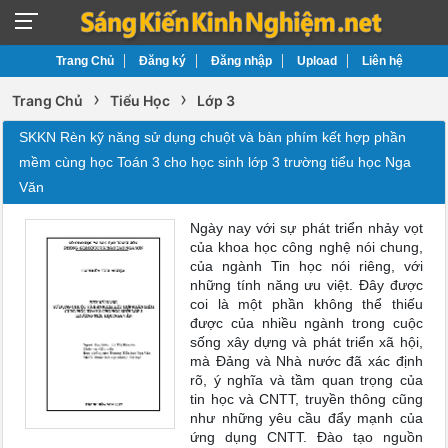
Trang Chủ
Đăng ký
Đăng nhập
Upload
Liên hệ
›
›
Trang Chủ
Tiểu Học
Lớp 3
SKKN Rèn kỹ năng sử dụng chuột và bàn phím kết hợp phần
mềm cùng học Toán 3 cho học sinh lớp 3 trường tiểu học Nga
Văn
Ngày nay với sự phát triển nhảy vọt
của khoa học công nghệ nói chung,
của ngành Tin học nói riêng, với
những tính năng ưu việt. Đây được
coi là một phần không thể thiếu
được của nhiều ngành trong cuộc
sống xây dựng và phát triển xã hội,
mà Đảng và Nhà nước đã xác định
rõ, ý nghĩa và tầm quan trọng của
tin học và CNTT, truyền thông cũng
như những yêu cầu đẩy mạnh của
ứng dụng CNTT. Đào tạo nguồn