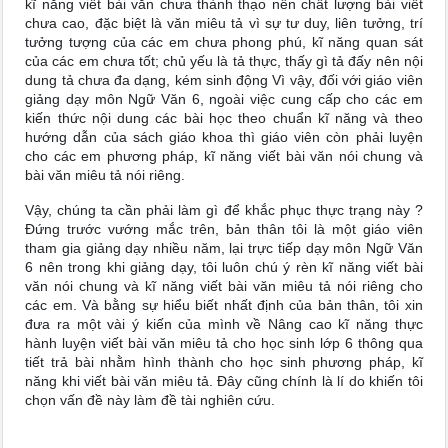
kĩ năng viết bài văn chưa thành thạo nên chất lượng bài viết
chưa cao, đặc biệt là văn miêu tả vì sự tư duy, liên tưởng, trí
tưởng tượng của các em chưa phong phú, kĩ năng quan sát
của các em chưa tốt; chủ yếu là tả thực, thấy gì tả đấy nên nội
dung tả chưa đa dạng, kém sinh động Vì vậy, đối với giáo viên
giảng dạy môn Ngữ Văn 6, ngoài việc cung cấp cho các em
kiến thức nội dung các bài học theo chuẩn kĩ năng và theo
hướng dẫn của sách giáo khoa thì giáo viên còn phải luyện
cho các em phương pháp, kĩ năng viết bài văn nói chung và
bài văn miêu tả nói riêng.
Vậy, chúng ta cần phải làm gì để khắc phục thực trạng này ?
Đứng trước vướng mắc trên, bản thân tôi là một giáo viên
tham gia giảng dạy nhiều năm, lại trực tiếp dạy môn Ngữ Văn
6 nên trong khi giảng dạy, tôi luôn chú ý rèn kĩ năng viết bài
văn nói chung và kĩ năng viết bài văn miêu tả nói riêng cho
các em. Và bằng sự hiểu biết nhất định của bản thân, tôi xin
đưa ra một vài ý kiến của mình về Nâng cao kĩ năng thực
hành luyện viết bài văn miêu tả cho học sinh lớp 6 thông qua
tiết trả bài nhằm hình thành cho học sinh phương pháp, kĩ
năng khi viết bài văn miêu tả. Đây cũng chính là lí do khiến tôi
chọn vấn đề này làm đề tài nghiên cứu.