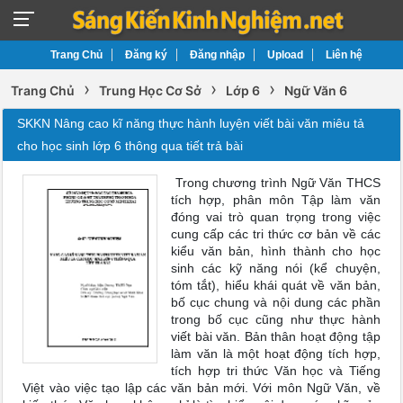
Trang Chủ
Đăng ký
Đăng nhập
Upload
Liên hệ
›
›
›
Trang Chủ
Trung Học Cơ Sở
Lớp 6
Ngữ Văn 6
SKKN Nâng cao kĩ năng thực hành luyện viết bài văn miêu tả
cho học sinh lớp 6 thông qua tiết trả bài
Trong chương trình Ngữ Văn THCS
tích hợp, phân môn Tập làm văn
đóng vai trò quan trọng trong việc
cung cấp các tri thức cơ bản về các
kiểu văn bản, hình thành cho học
sinh các kỹ năng nói (kể chuyện,
tóm tắt), hiểu khái quát về văn bản,
bố cục chung và nội dung các phần
trong bố cục cũng như thực hành
viết bài văn. Bản thân hoạt động tập
làm văn là một hoạt động tích hợp,
tích hợp tri thức Văn học và Tiếng
Việt vào việc tạo lập các văn bản mới. Với môn Ngữ Văn, về