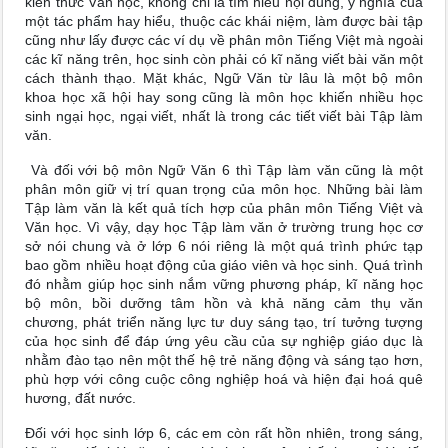
kiến thức Văn học, không chỉ là tìm hiểu nội dung, ý nghĩa của
một tác phẩm hay hiểu, thuộc các khái niệm, làm được bài tập
cũng như lấy được các ví dụ về phân môn Tiếng Việt mà ngoài
các kĩ năng trên, học sinh còn phải có kĩ năng viết bài văn một
cách thành thạo. Mặt khác, Ngữ Văn từ lâu là một bộ môn
khoa học xã hội hay song cũng là môn học khiến nhiều học
sinh ngại học, ngại viết, nhất là trong các tiết viết bài Tập làm
văn.
Và đối với bộ môn Ngữ Văn 6 thì Tập làm văn cũng là một
phân môn giữ vị trí quan trọng của môn học. Những bài làm
Tập làm văn là kết quả tích hợp của phân môn Tiếng Việt và
Văn học. Vì vậy, dạy học Tập làm văn ở trường trung học cơ
sở nói chung và ở lớp 6 nói riêng là một quá trình phức tạp
bao gồm nhiều hoạt động của giáo viên và học sinh. Quá trình
đó nhằm giúp học sinh nắm vững phương pháp, kĩ năng học
bộ môn, bồi dưỡng tâm hồn và khả năng cảm thụ văn
chương, phát triển năng lực tư duy sáng tạo, trí tưởng tượng
của học sinh để đáp ứng yêu cầu của sự nghiệp giáo dục là
nhằm đào tạo nên một thế hệ trẻ năng động và sáng tạo hơn,
phù hợp với công cuộc công nghiệp hoá và hiện đại hoá quê
hương, đất nước.
Đối với học sinh lớp 6, các em còn rất hồn nhiên, trong sáng,