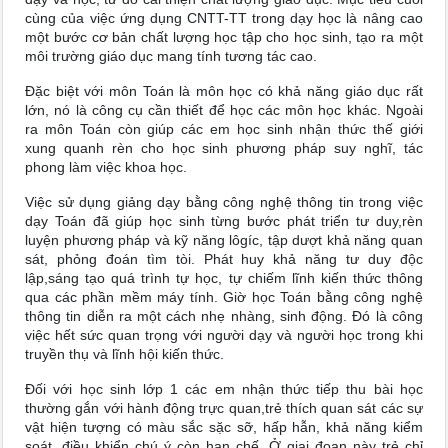
cùng của việc ứng dụng CNTT-TT trong dạy học là nâng cao
một bước cơ bản chất lượng học tập cho học sinh, tạo ra một
môi trường giáo dục mang tính tương tác cao.
Đặc biệt với môn Toán là môn học có khả năng giáo dục rất
lớn, nó là công cụ cần thiết để học các môn học khác. Ngoài
ra môn Toán còn giúp các em học sinh nhận thức thế giới
xung quanh rèn cho học sinh phương pháp suy nghĩ, tác
phong làm việc khoa học.
Việc sử dụng giảng dạy bằng công nghệ thông tin trong việc
dạy Toán đã giúp học sinh từng bước phát triển tư duy,rèn
luyện phương pháp và kỹ năng lôgíc, tập dượt khả năng quan
sát, phỏng đoán tìm tòi. Phát huy khả năng tư duy độc
lập,sáng tạo quá trình tự học, tự chiếm lĩnh kiến thức thông
qua các phần mềm máy tính. Giờ học Toán bằng công nghệ
thông tin diễn ra một cách nhẹ nhàng, sinh động. Đó là công
việc hết sức quan trọng với người dạy và người học trong khi
truyền thụ và lĩnh hội kiến thức.
Đối với học sinh lớp 1 các em nhận thức tiếp thu bài học
thường gắn với hành động trực quan,trẻ thích quan sát các sự
vật hiện tượng có màu sắc sặc sỡ, hấp hẫn, khả năng kiểm
soát, điều khiển chú ý còn hạn chế. Ở giai đoạn này trẻ chỉ