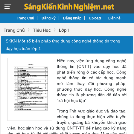
Trang Chủ
Đăng ký
Đăng nhập
Upload
Liên hệ
›
›
Trang Chủ
Tiểu Học
Lớp 1
SKKN Một số biện pháp ứng dụng công nghệ thông tin trong
dạy học toán lớp 1
Hiện nay, việc ứng dụng công nghệ
thông tin (CNTT) vào dạy học đã
phát triển rộng ở các cấp học. Công
nghệ thông tin có tác dụng mạnh
mẽ làm thay đổi phương pháp,
phương thức dạy học. Công nghệ
thông tin là phương tiện để tiến tới
“xã hội học tập”.
Trong lĩnh vực giáo dục và đào tạo,
chúng ta đang thực hiện việc tuyên
truyền, quảng bá khuyến khích giáo
viên, học sinh học và sử dụng CNTT-TT để nâng cao kỹ năng
dạy và học, từ đó cải thiện chất lượng giáo dục. Mục tiêu cuối