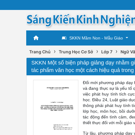
SKKN Mầm Non - Mẫu Giáo
›
›
›
Trang Chủ
Trung Học Cơ Sở
Lớp 7
Ngữ Vă
SKKN Một số biện pháp giảng dạy nhằm giú
tác phẩm văn học một cách hiệu quả trong 
Đổi mới phương pháp dạy h
và đang thực sự là yếu tố
việc phát huy tính tích c
học. Điều 24, Luật giáo d
thông phải phát huy tính t
lớp học, môn học, bồi dưỡ
tác động đến tình cảm, đem
thiết thực đối với mỗi giáo
Từ lâu, phương pháp dạy v