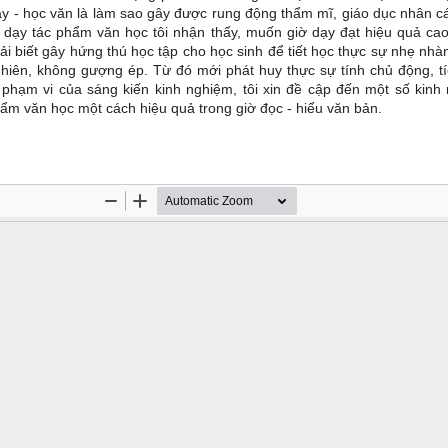
y - học văn là làm sao gây được rung động thẩm mĩ, giáo dục nhân c
g dạy tác phẩm văn học tôi nhận thấy, muốn giờ dạy đạt hiệu quả cao
hải biết gây hứng thú học tập cho học sinh để tiết học thực sự nhẹ nhà
 nhiên, không gượng ép. Từ đó mới phát huy thực sự tính chủ động, tí
 phạm vi của sáng kiến kinh nghiệm, tôi xin đề cập đến một số kinh
ẩm văn học một cách hiệu quả trong giờ đọc - hiểu văn bản.