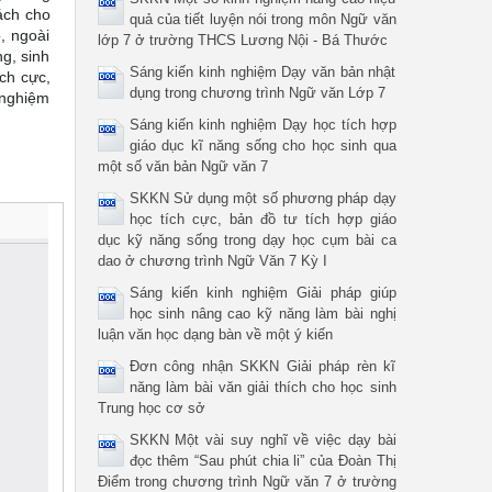
ách cho
quả của tiết luyện nói trong môn Ngữ văn
, ngoài
lớp 7 ở trường THCS Lương Nội - Bá Thước
ng, sinh
Sáng kiến kinh nghiệm Dạy văn bản nhật
ch cực,
dụng trong chương trình Ngữ văn Lớp 7
 nghiệm
Sáng kiến kinh nghiệm Dạy học tích hợp
giáo dục kĩ năng sống cho học sinh qua
một số văn bản Ngữ văn 7
SKKN Sử dụng một số phương pháp dạy
học tích cực, bản đồ tư tích hợp giáo
dục kỹ năng sống trong dạy học cụm bài ca
dao ở chương trình Ngữ Văn 7 Kỳ I
Sáng kiến kinh nghiệm Giải pháp giúp
học sinh nâng cao kỹ năng làm bài nghị
luận văn học dạng bàn về một ý kiến
Đơn công nhận SKKN Giải pháp rèn kĩ
năng làm bài văn giải thích cho học sinh
Trung học cơ sở
SKKN Một vài suy nghĩ về việc dạy bài
đọc thêm “Sau phút chia li” của Đoàn Thị
Điểm trong chương trình Ngữ văn 7 ở trường