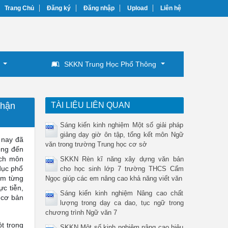
Trang Chủ
Đăng ký
Đăng nhập
Upload
Liên hệ
SKKN Trung Học Phổ Thông
nhận
TÀI LIỆU LIÊN QUAN
Sáng kiến kinh nghiệm Một số giải pháp
giảng dạy giờ ôn tập, tổng kết môn Ngữ
 nay đã
văn trong trường Trung học cơ sở
ọng đến
ích môn
SKKN Rèn kĩ năng xây dựng văn bản
dục phổ
cho học sinh lớp 7 trường THCS Cẩm
ểm từng
Ngọc giúp các em nâng cao khả năng viết văn
c tiễn,
Sáng kiến kinh nghiệm Nâng cao chất
 cơ bản
lượng trong dạy ca dao, tục ngữ trong
chương trình Ngữ văn 7
t trong
SKKN Một số kinh nghiệm nâng cao hiệu