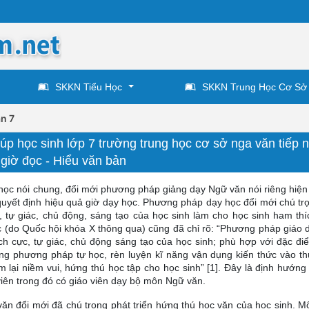
SKKN Tiểu Học
SKKN Trung Học Cơ Sở
n 7
p học sinh lớp 7 trường trung học cơ sở nga văn tiếp 
giờ đọc - Hiểu văn bản
ọc nói chung, đổi mới phương pháp giảng dạy Ngữ văn nói riêng hiện
 quyết định hiệu quả giờ dạy học. Phương pháp dạy học đổi mới chú tr
ực, tự giác, chủ động, sáng tạo của học sinh làm cho học sinh ham th
ục (do Quốc hội khóa X thông qua) cũng đã chỉ rõ: “Phương pháp giáo 
ích cực, tự giác, chủ động sáng tạo của học sinh; phù hợp với đặc đi
ng phương pháp tự học, rèn luyện kĩ năng vận dụng kiến thức vào thự
 lại niềm vui, hứng thú học tập cho học sinh” [1]. Đây là định hướng
 viên trong đó có giáo viên dạy bộ môn Ngữ văn.
ăn đổi mới đã chú trọng phát triển hứng thú học văn của học sinh. Mộ