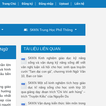
Trang Chủ
Đăng ký
Đăng nhập
Upload
Liên hệ
SKKN Trung Học Phổ Thông
 Ngữ
TÀI LIỆU LIÊN QUAN
SKKN Kinh nghiệm giáo dục kỹ năng
sống và vận dụng kỹ năng sống để viết
phần lớn
văn nghị luận xã hội cho học sinh qua truyện
và hình
cười “Tam đại con gà”, chương trình Ngữ Văn
lâu bền
10, Ban cơ bản
SKKN Một số kinh nghiệm tích hợp giáo
ụng giáo
dục kĩ năng sống cho học sinh lớp 10
, hướng
qua giảng dạy đoạn trích “Chí khí anh hùng” –
ấu nhất
trích “Truyện Kiều” của Nguyễn Du
đẹp của
SKKN Vận dụng kiến thức liên môn trong
i người