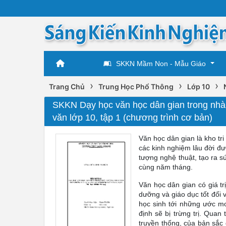
SKKN Mầm Non - Mẫu Giáo
›
›
›
Trang Chủ
Trung Học Phổ Thông
Lớp 10
SKKN Dạy học văn học dân gian trong nhà
văn lớp 10, tập 1 (chương trình cơ bản)
Văn học dân gian là kho tr
các kinh nghiệm lâu đời đư
tượng nghệ thuật, tạo ra s
cùng năm tháng.
Văn học dân gian có giá tr
dưỡng và giáo dục tốt đối 
học sinh tới những ước mơ,
định sẽ bị trừng trị. Qua
truyền thống, của bản sắc