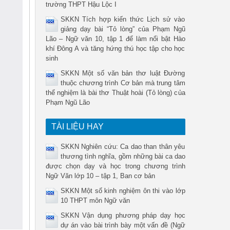
trường THPT Hậu Lộc I
SKKN Tích hợp kiến thức Lịch sử vào
giảng dạy bài “Tỏ lòng” của Phạm Ngũ
Lão – Ngữ văn 10, tập 1 để làm nổi bật Hào
khí Đông A và tăng hứng thú học tập cho học
sinh
SKKN Một số văn bản thơ luật Đường
thuộc chương trình Cơ bản mà trung tâm
thể nghiệm là bài thơ Thuật hoài (Tỏ lòng) của
Phạm Ngũ Lão
TÀI LIỆU HAY
SKKN Nghiên cứu: Ca dao than thân yêu
thương tình nghĩa, gồm những bài ca dao
được chọn dạy và học trong chương trình
Ngữ Văn lớp 10 – tập 1, Ban cơ bản
SKKN Một số kinh nghiệm ôn thi vào lớp
10 THPT môn Ngữ văn
SKKN Vận dụng phương pháp dạy học
dự án vào bài trình bày một vấn đề (Ngữ