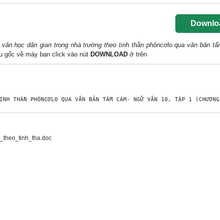
Downlo
ăn học dân gian trong nhà trường theo tinh thần phôncơlo qua văn bản t
liệu gốc về máy bạn click vào nút
DOWNLOAD
ở trên
theo_tinh_tha.doc