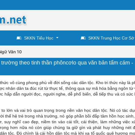
SKKN Tiểu Học
SKKN Trung Học Cơ Sở
Ngữ Văn 10
 trường theo tinh thần phôncơlo qua văn bản tấm cám -
i thức vô cùng phong phú về đời sống các dân tộc. Kho tri thức này là 
ợc nhân dân ta đúc rút từ thực tế, thông qua sự mã hóa bằng ngôn từ 
ức hấp dẫn người đọc, người nghe, dễ phổ biến, dễ tiếp thu và có sức 
ị to lớn và vai trò quan trọng trong nền văn học dân tộc. Nó có tác d
với thế hệ trẻ trong nhà trường, nó góp phần bồi đắp tâm hồn học sinh
 suy nghĩ cao đẹp, niềm tin vào cái tốt, cái thiện, làm những việc x
n trọng hơn nữa nó còn giúp chúng ta giữ gìn và phát huy những nét 
 dân tộc. Đó chính là cái hồn dân tộc mà khi xa tổ quốc quê hương mọ