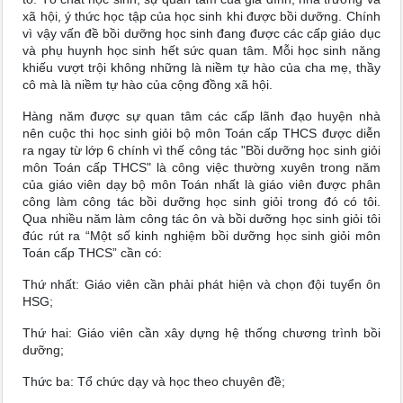
xã hội, ý thức học tập của học sinh khi được bồi dưỡng. Chính
vì vậy vấn đề bồi dưỡng học sinh đang được các cấp giáo dục
và phụ huynh học sinh hết sức quan tâm. Mỗi học sinh năng
khiếu vượt trội không những là niềm tự hào của cha mẹ, thầy
cô mà là niềm tự hào của cộng đồng xã hội.
Hàng năm được sự quan tâm các cấp lãnh đạo huyện nhà
nên cuộc thi học sinh giỏi bộ môn Toán cấp THCS được diễn
ra ngay từ lớp 6 chính vì thế công tác "Bồi dưỡng học sinh giỏi
môn Toán cấp THCS" là công việc thường xuyên trong năm
của giáo viên dạy bộ môn Toán nhất là giáo viên được phân
công làm công tác bồi dưỡng học sinh giỏi trong đó có tôi.
Qua nhiều năm làm công tác ôn và bồi dưỡng học sinh giỏi tôi
đúc rút ra “Một số kinh nghiệm bồi dưỡng học sinh giỏi môn
Toán cấp THCS” cần có:
Thứ nhất: Giáo viên cần phải phát hiện và chọn đội tuyển ôn
HSG;
Thứ hai: Giáo viên cần xây dựng hệ thống chương trình bồi
dưỡng;
Thức ba: Tổ chức dạy và học theo chuyên đề;