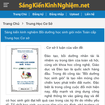
Trang Chủ
Đăng ký
Đăng nhập
Upload
Liên hệ
›
Trang Chủ
Trung Học Cơ Sở
Sáng kiến kinh nghiệm Bồi dưỡng học sinh giỏi môn Toán cấp
Trung học Cơ sở
. Cơ sở lí luận của vấn đề:
Đào tạo, bồi dưỡng nhân tài là
nhiệm vụ trọng tâm của toàn xã hội,
cùng với khoa hoc công nghệ, Giáo
dục và Đào tạo là quốc sách hàng
đầu. Trong đó công tác "Bồi dưỡng
học sinh giỏi" là tạo nền móng cho
chiến lược phát triển đất nước. Đặc
biệt là trong công cuộc đổi mới hiện
nay, đẩy mạnh và ứng dụng công
nghệ thông tin vào giảng dạy và để
có học sinh giỏi đạt kết quả cao trong các kỳ thi do nhiều yếu
tố: Tố chất học sinh, sự quan tâm của gia đình, nhà trường và