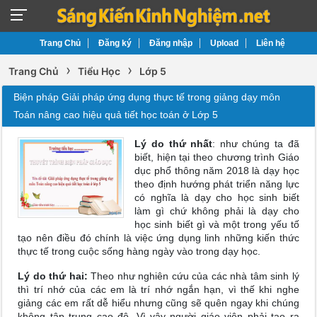
Trang Chủ
Đăng ký
Đăng nhập
Upload
Liên hệ
›
›
Trang Chủ
Tiểu Học
Lớp 5
Biện pháp Giải pháp ứng dụng thực tế trong giảng dạy môn
Toán nâng cao hiệu quả tiết học toán ở Lớp 5
Lý do thứ nhất
: như chúng ta đã
biết, hiện tại theo chương trình Giáo
dục phổ thông năm 2018 là dạy học
theo định hướng phát triển năng lực
có nghĩa là dạy cho học sinh biết
làm gì chứ không phải là dạy cho
học sinh biết gì và một trong yếu tố
tạo nên điều đó chính là việc ứng dụng linh những kiến thức
thực tế trong cuộc sống hàng ngày vào trong dạy học.
Lý do thứ hai:
Theo như nghiên cứu của các nhà tâm sinh lý
thì trí nhớ của các em là trí nhớ ngắn hạn, vì thế khi nghe
giảng các em rất dễ hiểu nhưng cũng sẽ quên ngay khi chúng
không tập trung cao độ. Vì vậy người giáo viên phải tạo ra