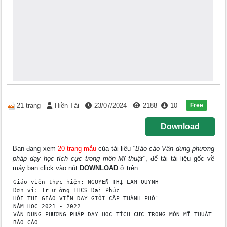
Free
21 trang
Hiền Tài
23/07/2024
2188
10
Download
Bạn đang xem
20 trang mẫu
của tài liệu
"Báo cáo Vận dụng phương
pháp dạy học tích cực trong môn Mĩ thuật"
, để tải tài liệu gốc về
máy bạn click vào nút
DOWNLOAD
ở trên
Giáo viên thực hiện: NGUYỄN THỊ LÂM QUỲNH 

Đơn vị: Tr ư ờng THCS Đại Phúc 

HỘI THI GIÁO VIÊN DẠY GIỎI CẤP THÀNH PHỐ 

NĂM HỌC 2021 - 2022 

VẬN DỤNG PHƯƠNG PHÁP DẠY HỌC TÍCH CỰC TRONG MÔN MĨ THUẬT 

BÁO CÁO 
