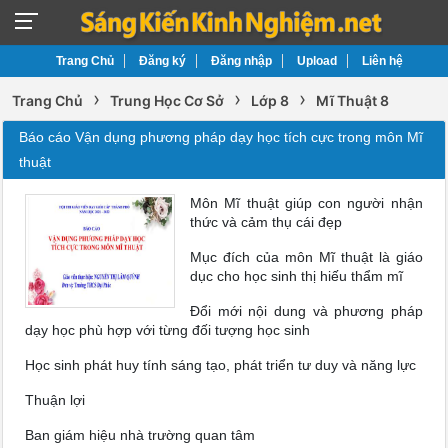
Trang Chủ
Đăng ký
Đăng nhập
Upload
Liên hệ
›
›
›
Trang Chủ
Trung Học Cơ Sở
Lớp 8
Mĩ Thuật 8
Báo cáo Vận dụng phương pháp dạy học tích cực trong môn Mĩ
thuật
Môn Mĩ thuật giúp con người nhận
thức và cảm thụ cái đẹp
Mục đích của môn Mĩ thuật là giáo
dục cho học sinh thị hiếu thẩm mĩ
Đổi mới nội dung và phương pháp
dạy học phù hợp với từng đối tượng học sinh
Học sinh phát huy tính sáng tạo, phát triển tư duy và năng lực
Thuận lợi
Ban giám hiệu nhà trường quan tâm