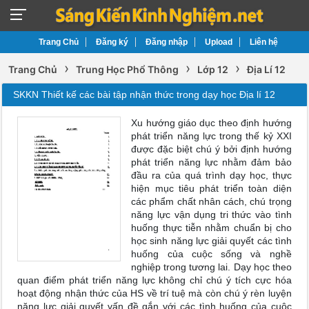
Trang Chủ
Đăng ký
Đăng nhập
Upload
Liên hệ
›
›
›
Trang Chủ
Trung Học Phổ Thông
Lớp 12
Địa Lí 12
SKKN Thiết kế các bài tập nhận thức trong dạy học Địa lí 12
Xu hướng giáo dục theo định hướng
phát triển năng lực trong thế kỷ XXI
được đặc biệt chú ý bởi định hướng
phát triển năng lực nhằm đảm bảo
đầu ra của quá trình dạy học, thực
hiện mục tiêu phát triển toàn diện
các phẩm chất nhân cách, chú trọng
năng lực vận dụng tri thức vào tình
huống thực tiễn nhằm chuẩn bị cho
học sinh năng lực giải quyết các tình
huống của cuộc sống và nghề
nghiệp trong tương lai. Dạy học theo
quan điểm phát triển năng lực không chỉ chú ý tích cực hóa
hoạt động nhận thức của HS về trí tuệ mà còn chú ý rèn luyện
năng lực giải quyết vấn đề gắn với các tình huống của cuộc