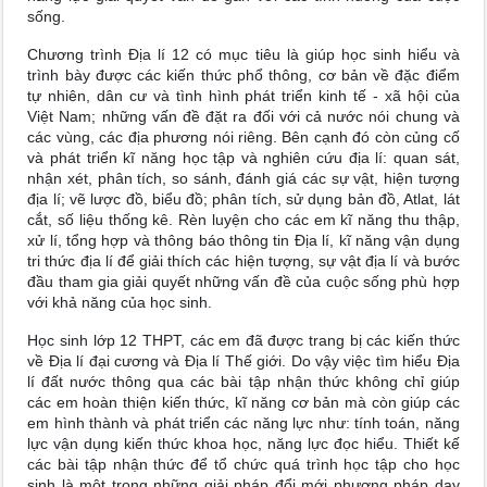
sống.
Chương trình Địa lí 12 có mục tiêu là giúp học sinh hiểu và
trình bày được các kiến thức phổ thông, cơ bản về đặc điểm
tự nhiên, dân cư và tình hình phát triển kinh tế - xã hội của
Việt Nam; những vấn đề đặt ra đối với cả nước nói chung và
các vùng, các địa phương nói riêng. Bên cạnh đó còn củng cố
và phát triển kĩ năng học tập và nghiên cứu địa lí: quan sát,
nhận xét, phân tích, so sánh, đánh giá các sự vật, hiện tượng
địa lí; vẽ lược đồ, biểu đồ; phân tích, sử dụng bản đồ, Atlat, lát
cắt, số liệu thống kê. Rèn luyện cho các em kĩ năng thu thập,
xử lí, tổng hợp và thông báo thông tin Địa lí, kĩ năng vận dụng
tri thức địa lí để giải thích các hiện tượng, sự vật địa lí và bước
đầu tham gia giải quyết những vấn đề của cuộc sống phù hợp
với khả năng của học sinh.
Học sinh lớp 12 THPT, các em đã được trang bị các kiến thức
về Địa lí đại cương và Địa lí Thế giới. Do vậy việc tìm hiểu Địa
lí đất nước thông qua các bài tập nhận thức không chỉ giúp
các em hoàn thiện kiến thức, kĩ năng cơ bản mà còn giúp các
em hình thành và phát triển các năng lực như: tính toán, năng
lực vận dụng kiến thức khoa học, năng lực đọc hiểu. Thiết kế
các bài tập nhận thức để tổ chức quá trình học tập cho học
sinh là một trong những giải pháp đổi mới phương pháp dạy