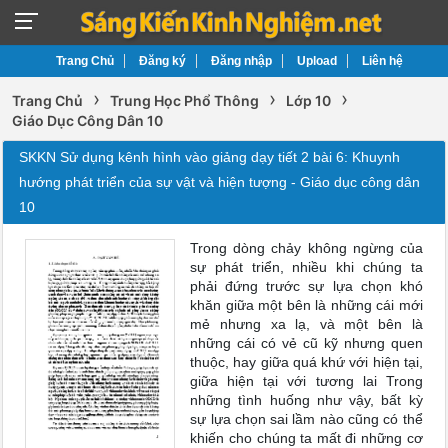
Trang Chủ
Đăng ký
Đăng nhập
Upload
Liên hệ
›
›
›
Trang Chủ
Trung Học Phổ Thông
Lớp 10
Giáo Dục Công Dân 10
SKKN Sử dụng kênh hình vào giảng dạy tiết 2 bài 6: Khuynh
hướng phát triển của sự vật và hiện tượng - Giáo dục công dân
10
Trong dòng chảy không ngừng của
sự phát triển, nhiều khi chúng ta
phải đứng trước sự lựa chọn khó
khăn giữa một bên là những cái mới
mẻ nhưng xa lạ, và một bên là
những cái có vẻ cũ kỹ nhưng quen
thuộc, hay giữa quá khứ với hiện tại,
giữa hiện tại với tương lai Trong
những tình huống như vậy, bất kỳ
sự lựa chọn sai lầm nào cũng có thể
khiến cho chúng ta mất đi những cơ