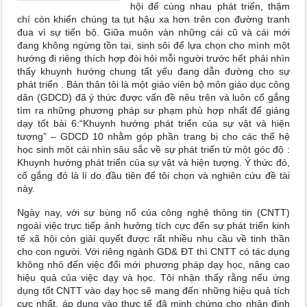
hội để cùng nhau phát triển, thậm
chí còn khiến chúng ta tụt hậu xa hơn trên con đường tranh
đua vì sự tiến bộ. Giữa muôn vàn những cái cũ và cái mới
đang không ngừng tồn tại, sinh sôi để lựa chọn cho mình một
hướng đi riêng thích hợp đòi hỏi mỗi người trước hết phải nhìn
thấy khuynh hướng chung tất yếu đang dẫn đường cho sự
phát triển . Bản thân tôi là một giáo viên bộ môn giáo dục công
dân (GDCD) đã ý thức được vấn đề nêu trên và luôn cố gắng
tìm ra những phương pháp sư phạm phù hợp nhất để giảng
dạy tốt bài 6:“Khuynh hướng phát triển của sự vật và hiện
tượng” – GDCD 10 nhằm góp phần trang bị cho các thế hệ
học sinh một cái nhìn sâu sắc về sự phát triển từ một góc độ :
Khuynh hướng phát triển của sự vật và hiện tượng. Ý thức đó,
cố gắng đó là lí do đầu tiên để tôi chọn và nghiên cứu đề tài
này.
Ngày nay, với sự bùng nổ của công nghệ thông tin (CNTT)
ngoài việc trực tiếp ảnh hưởng tích cực đến sự phát triển kinh
tế xã hội còn giải quyết được rất nhiều nhu cầu về tinh thần
cho con người. Với riêng ngành GD& ĐT thì CNTT có tác dụng
không nhỏ đến việc đổi mới phương pháp dạy học, nâng cao
hiệu quả của việc dạy và học. Tôi nhận thấy rằng nếu ứng
dụng tốt CNTT vào dạy học sẽ mang đến những hiệu quả tích
cực nhất, áp dụng vào thực tế đã minh chứng cho nhận định