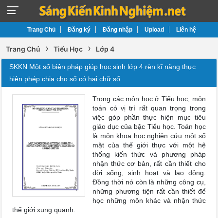
Trang Chủ
Đăng ký
Đăng nhập
Upload
Liên hệ
›
›
Trang Chủ
Tiểu Học
Lớp 4
SKKN Một số biện pháp giúp học sinh lớp 4 rèn kĩ năng thực
hiện phép chia cho số có hai chữ số
Trong các môn học ở Tiểu học, môn
toán có vị trí rất quan trọng trong
việc góp phần thực hiện mục tiêu
giáo dục của bậc Tiểu học. Toán học
là môn khoa học nghiên cứu một số
mặt của thế giới thực với một hệ
thống kiến thức và phương pháp
nhận thức cơ bản, rất cần thiết cho
đời sống, sinh hoạt và lao động.
Đồng thời nó còn là những công cụ,
những phương tiện rất cần thiết để
học những môn khác và nhận thức
thế giới xung quanh.