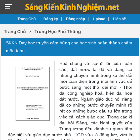
Trang Chủ
Đăng ký
Đăng nhập
Upload
Liên hệ
›
Trang Chủ
Trung Học Phổ Thông
SKKN Dạy học truyền cảm hứng cho học sinh hoàn thành chậm
môn toán
Hoà chung với sự đi lên của toàn
cầu, đất nước ta đã và đang có
những chuyển mình trong xu thế đổi
mới toàn diện trong mọi lĩnh vực để
bước sang một thời đại mới - Thời
đại công nghiệp hoá, hiện đại hoá
đất nước. Ngành giáo dục nói riêng
đã có những bước chuyển mình rõ
rệt có những bước đầu tư lớn trong
việc cải cách giáo dục. Trong các kì
đại hội Đảng, các Nghị quyết của
Trung ương đều dành sự quan tâm
đặc biệt với giáo dục nước nhà : "GD vừa là động lực, vừa là