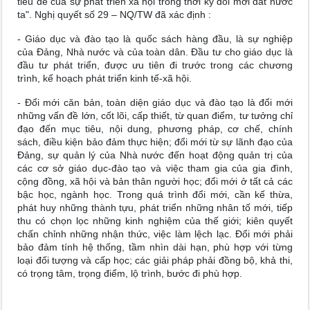
tiêu đề của sự phát triển xã hội trong thời kỳ đổi mới đất nước
ta". Nghị quyết số 29 – NQ/TW đã xác định :
- Giáo dục và đào tạo là quốc sách hàng đầu, là sự nghiệp
của Đảng, Nhà nước và của toàn dân. Đầu tư cho giáo dục là
đầu tư phát triển, được ưu tiên đi trước trong các chương
trình, kế hoạch phát triển kinh tế-xã hội.
- Đổi mới căn bản, toàn diện giáo dục và đào tạo là đổi mới
những vấn đề lớn, cốt lõi, cấp thiết, từ quan điểm, tư tưởng chỉ
đạo đến mục tiêu, nội dung, phương pháp, cơ chế, chính
sách, điều kiện bảo đảm thực hiện; đổi mới từ sự lãnh đạo của
Đảng, sự quản lý của Nhà nước đến hoạt động quản trị của
các cơ sở giáo dục-đào tạo và việc tham gia của gia đình,
cộng đồng, xã hội và bản thân người học; đổi mới ở tất cả các
bậc học, ngành học. Trong quá trình đổi mới, cần kế thừa,
phát huy những thành tựu, phát triển những nhân tố mới, tiếp
thu có chọn lọc những kinh nghiệm của thế giới; kiên quyết
chấn chỉnh những nhận thức, việc làm lệch lạc. Đổi mới phải
bảo đảm tính hệ thống, tầm nhìn dài hạn, phù hợp với từng
loại đối tượng và cấp học; các giải pháp phải đồng bộ, khả thi,
có trọng tâm, trọng điểm, lộ trình, bước đi phù hợp.