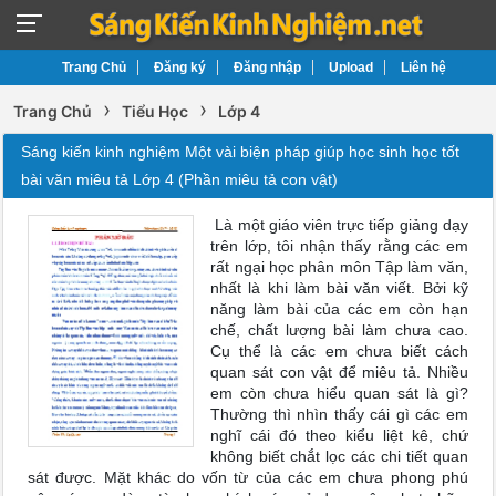
Trang Chủ
Đăng ký
Đăng nhập
Upload
Liên hệ
›
›
Trang Chủ
Tiểu Học
Lớp 4
Sáng kiến kinh nghiệm Một vài biện pháp giúp học sinh học tốt
bài văn miêu tả Lớp 4 (Phần miêu tả con vật)
Là một giáo viên trực tiếp giảng dạy
trên lớp, tôi nhận thấy rằng các em
rất ngại học phân môn Tập làm văn,
nhất là khi làm bài văn viết. Bởi kỹ
năng làm bài của các em còn hạn
chế, chất lượng bài làm chưa cao.
Cụ thể là các em chưa biết cách
quan sát con vật để miêu tả. Nhiều
em còn chưa hiểu quan sát là gì?
Thường thì nhìn thấy cái gì các em
nghĩ cái đó theo kiểu liệt kê, chứ
không biết chắt lọc các chi tiết quan
sát được. Mặt khác do vốn từ của các em chưa phong phú