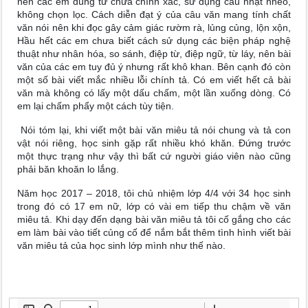
nên các em dùng từ chưa chính xác, sử dụng câu nhạt nhẽo,
không chọn lọc. Cách diễn đạt ý của câu văn mang tính chất
văn nói nên khi đọc gây cảm giác rườm rà, lủng củng, lộn xộn,
Hầu hết các em chưa biết cách sử dụng các biện pháp nghệ
thuật như nhân hóa, so sánh, điệp từ, điệp ngữ, từ láy, nên bài
văn của các em tuy đủ ý nhưng rất khô khan. Bên cạnh đó còn
một số bài viết mắc nhiều lỗi chính tả. Có em viết hết cả bài
văn mà không có lấy một dấu chấm, một lần xuống dòng. Có
em lại chấm phẩy một cách tùy tiện.
Nói tóm lại, khi viết một bài văn miêu tả nói chung và tả con
vật nói riêng, học sinh gặp rất nhiều khó khăn. Đứng trước
một thực trạng như vậy thì bất cứ người giáo viên nào cũng
phải băn khoăn lo lắng.
Năm học 2017 – 2018, tôi chủ nhiệm lớp 4/4 với 34 học sinh
trong đó có 17 em nữ, lớp có vài em tiếp thu chậm về văn
miêu tả. Khi dạy đến dạng bài văn miêu tả tôi cố gắng cho các
em làm bài vào tiết củng cố để nắm bắt thêm tình hình viết bài
văn miêu tả của học sinh lớp mình như thế nào.