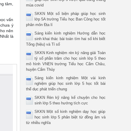
ng tâm,
mùa covid
SKKN Một số biện pháp giúp học sinh
lớp 5A trường Tiểu học Ban Công học tốt
học vấn
phân môn Địa lí
 chưa ý
cho nên
Sáng kiến kinh nghiệm Hướng dẫn học
Nhất là
sinh khai thác bài toán tìm hai số khi biết
Tổng (hiệu) và Tỉ số
SKKN Kinh nghiệm rèn kỷ năng giải Toán
tỷ số phần trăm cho học sinh lớp 5 theo
mô hình VNEN trường Tiểu học Cẩm Châu,
huyện Cẩm Thủy
Sáng kiến kinh nghiệm Một vài kinh
nghiệm giúp học sinh lớp 5 học tốt bài
thể dục phát triển chung
SKKN Rèn kỹ năng kể chuyện cho học
sinh lớp 5 theo hướng tích cực
SKKN Một số kinh nghiệm dạy học giúp
học sinh lớp 5 phân biệt từ đồng âm và
từ nhiều nghĩa