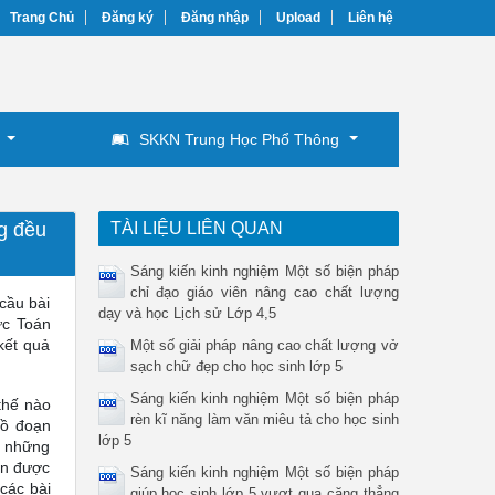
Trang Chủ
Đăng ký
Đăng nhập
Upload
Liên hệ
SKKN Trung Học Phổ Thông
ng đều
TÀI LIỆU LIÊN QUAN
Sáng kiến kinh nghiệm Một số biện pháp
chỉ đạo giáo viên nâng cao chất lượng
cầu bài
dạy và học Lịch sử Lớp 4,5
ức Toán
kết quả
Một số giải pháp nâng cao chất lượng vở
sạch chữ đẹp cho học sinh lớp 5
Sáng kiến kinh nghiệm Một số biện pháp
 thế nào
rèn kĩ năng làm văn miêu tả cho học sinh
đồ đoạn
lớp 5
i những
ốn được
Sáng kiến kinh nghiệm Một số biện pháp
 các bài
giúp học sinh lớp 5 vượt qua căng thẳng