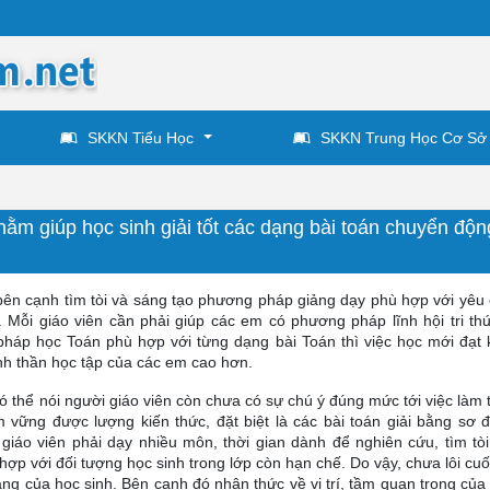
SKKN Tiểu Học
SKKN Trung Học Cơ Sở
ằm giúp học sinh giải tốt các dạng bài toán chuyển độ
 bên cạnh tìm tòi và sáng tạo phương pháp giảng dạy phù hợp với yêu 
. Mỗi giáo viên cần phải giúp các em có phương pháp lĩnh hội tri th
háp học Toán phù hợp với từng dạng bài Toán thì việc học mới đạt 
nh thần học tập của các em cao hơn.
có thể nói người giáo viên còn chưa có sự chú ý đúng mức tới việc làm
 vững được lượng kiến thức, đặt biệt là các bài toán giải bằng sơ 
giáo viên phải dạy nhiều môn, thời gian dành để nghiên cứu, tìm tò
ợp với đối tượng học sinh trong lớp còn hạn chế. Do vậy, chưa lôi cu
ảng của học sinh. Bên cạnh đó nhận thức về vị trí, tầm quan trọng của