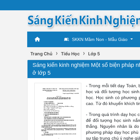
SKKN Mầm Non - Mẫu Giáo
›
›
Trang Chủ
Tiểu Học
Lớp 5
Sáng kiến kinh nghiệm Một số biện pháp nh
ở lớp 5
- Trong mỗi tiết dạy Toán,
học và đối tượng học sinh
học. Học sinh có phương p
cao. Từ đó khuyến khích ti
- Trong quá trình dạy học 
để đối tượng học sinh nắm
thẳng. Nguyên nhân là do 
phương pháp dạy học phù h
sự tập trung chú ý nghe gi