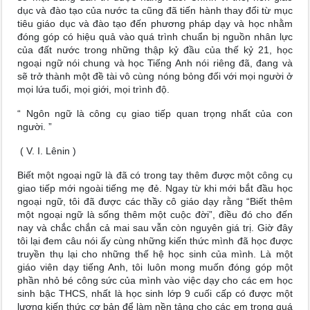
dục và đào tạo của nước ta cũng đã tiến hành thay đổi từ mục
tiêu giáo dục và đào tạo đến phương pháp dạy và học nhằm
đóng góp có hiệu quả vào quá trình chuẩn bị nguồn nhân lực
của đất nước trong những thập kỷ đầu của thế kỷ 21, học
ngoại ngữ nói chung và học Tiếng Anh nói riêng đã, đang và
sẽ trở thành một đề tài vô cùng nóng bỏng đối với mọi người ở
mọi lứa tuổi, mọi giới, mọi trình độ.
“ Ngôn ngữ là công cụ giao tiếp quan trọng nhất của con
người. ”
( V. I. Lênin )
Biết một ngoại ngữ là đã có trong tay thêm được một công cụ
giao tiếp mới ngoài tiếng mẹ đẻ. Ngay từ khi mới bắt đầu học
ngoại ngữ, tôi đã được các thầy cô giáo dạy rằng “Biết thêm
một ngoại ngữ là sống thêm một cuộc đời”, điều đó cho đến
nay và chắc chắn cả mai sau vẫn còn nguyên giá trị. Giờ đây
tôi lại đem câu nói ấy cùng những kiến thức mình đã học được
truyền thụ lại cho những thế hệ học sinh của mình. Là một
giáo viên dạy tiếng Anh, tôi luôn mong muốn đóng góp một
phần nhỏ bé công sức của mình vào việc dạy cho các em học
sinh bậc THCS, nhất là học sinh lớp 9 cuối cấp có được một
lượng kiến thức cơ bản để làm nền tảng cho các em trong quá