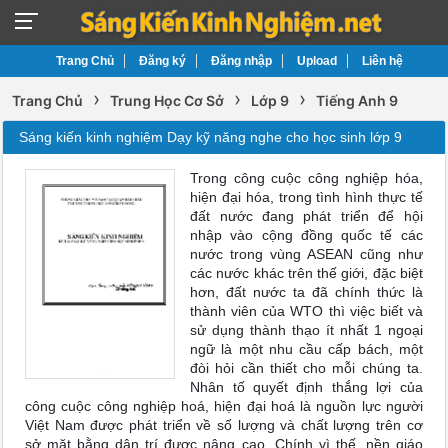
Trang Chủ
Đăng ký
Đăng nhập
Upload
Liên hệ
›
›
›
Trang Chủ
Trung Học Cơ Sở
Lớp 9
Tiếng Anh 9
Sáng kiến kinh nghiệm Dạy kỹ năng nghe cho học sinh lớp 9
Trong công cuộc công nghiệp hóa,
hiện đại hóa, trong tình hình thực tế
đất nước đang phát triển để hội
nhập vào cộng đồng quốc tế các
nước trong vùng ASEAN cũng như
các nước khác trên thế giới, đặc biệt
hơn, đất nước ta đã chính thức là
thành viên của WTO thì việc biết và
sử dụng thành thạo ít nhất 1 ngoại
ngữ là một nhu cầu cấp bách, một
đòi hỏi cần thiết cho mỗi chúng ta.
Nhân tố quyết định thắng lợi của
công cuộc công nghiệp hoá, hiện đại hoá là nguồn lực người
Việt Nam được phát triển về số lượng và chất lượng trên cơ
sở mặt bằng dân trí được nâng cao. Chính vì thế, nền giáo